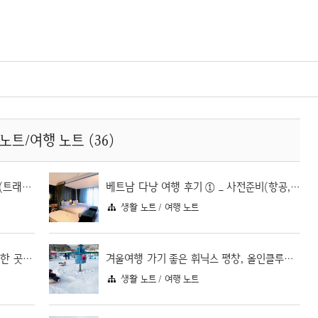
노트/여행 노트 (36)
베트남 다낭 여행 후기 ② _ 사전준비(트래블로그 카드,유심, 그랩 카드 등)
베트남 다낭 여행 후기 ① _ 사전준비(항공,호텔숙소,이동교통,여행자보험)
생활 노트 / 여행 노트
당일치기여행으로 아이와함께 가볼만한 곳, 룩스 바베큐 캠핑식당
겨울여행 가기 좋은 휘닉스 평창, 올인클루시브 패키지로 힐링하기 ② - 스노우 빌리지
생활 노트 / 여행 노트