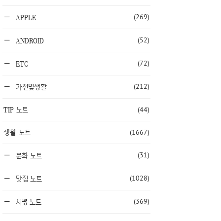
(269)
APPLE
(52)
ANDROID
(72)
ETC
(212)
가전및생활
TIP 노트
(44)
생활 노트
(1667)
(31)
문화 노트
(1028)
맛집 노트
(369)
서평 노트