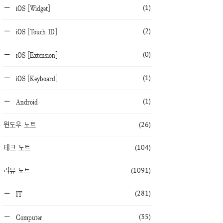
(1)
iOS [Widget]
(2)
iOS [Touch ID]
(0)
iOS [Extension]
(1)
iOS [Keyboard]
(1)
Android
윈도우 노트
(26)
테크 노트
(104)
리뷰 노트
(1091)
(281)
IT
(35)
Computer