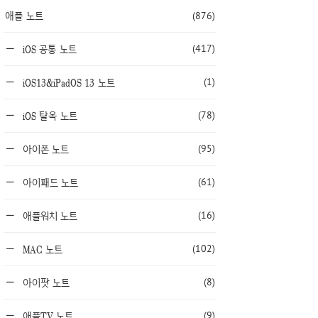
애플 노트
(876)
(417)
iOS 공통 노트
(1)
iOS13&iPadOS 13 노트
(78)
iOS 탈옥 노트
(95)
아이폰 노트
(61)
아이패드 노트
(16)
애플워치 노트
(102)
MAC 노트
(8)
아이팟 노트
(9)
애플TV 노트