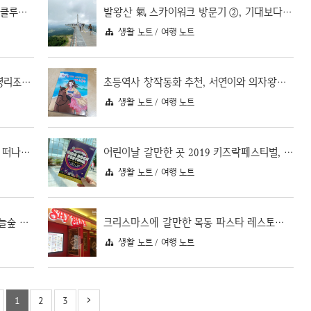
겨울여행 가기 좋은 휘닉스 평창, 올인클루시브 패키지로 힐링하기 ① - 체크인,숙소
발왕산 氣 스카이워크 방문기 ②, 기대보다 멋졌던 스카이워크
생활 노트 / 여행 노트
발왕산 氣 스카이워크 방문기 ①, 용평리조트 블리스힐스테이에서 1박
초등역사 창작동화 추천, 서연이와 의자왕의 딸 계선공주
생활 노트 / 여행 노트
가족과 가볼만한 곳, 휘닉스 평창으로 떠나는 강원도 겨울여행
어린이날 갈만한 곳 2019 키즈락페스티벌, 아이들이 정말 신나고 만족했던 하루
생활 노트 / 여행 노트
가평에서 즐기는 겨울글램핑, 가평 하늘숲 글램핑
크리스마스에 갈만한 목동 파스타 레스토랑, 샤이바나 목동41타워점
생활 노트 / 여행 노트
1
2
3