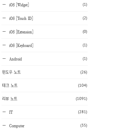
(1)
iOS [Widget]
(2)
iOS [Touch ID]
(0)
iOS [Extension]
(1)
iOS [Keyboard]
(1)
Android
윈도우 노트
(26)
테크 노트
(104)
리뷰 노트
(1091)
(281)
IT
(35)
Computer