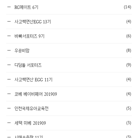
(14)
RG메이트 6기
(4)
사고력연산EGG 13기
(6)
바빠서포터즈 9기
(8)
우공비맘
(9)
디딤돌 서포터즈
(4)
사고력연산 EGG 11기
(4)
코베 베이비페어 201909
(5)
인천국제유아교육전
(3)
세텍 미베 201909
(3)
시매쓰출판 11기