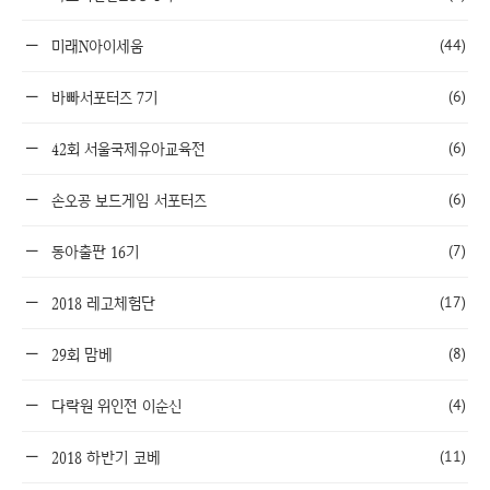
(44)
미래N아이세움
(6)
바빠서포터즈 7기
(6)
42회 서울국제유아교육전
(6)
손오공 보드게임 서포터즈
(7)
동아출판 16기
(17)
2018 레고체험단
(8)
29회 맘베
(4)
다락원 위인전 이순신
(11)
2018 하반기 코베