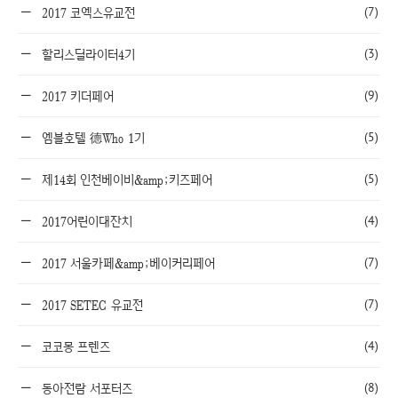
(7)
2017 코엑스유교전
(3)
할리스딜라이터4기
(9)
2017 키더페어
(5)
엠블호텔 德Who 1기
(5)
제14회 인천베이비&amp;키즈페어
(4)
2017어린이대잔치
(7)
2017 서울카페&amp;베이커리페어
(7)
2017 SETEC 유교전
(4)
코코몽 프렌즈
(8)
동아전람 서포터즈