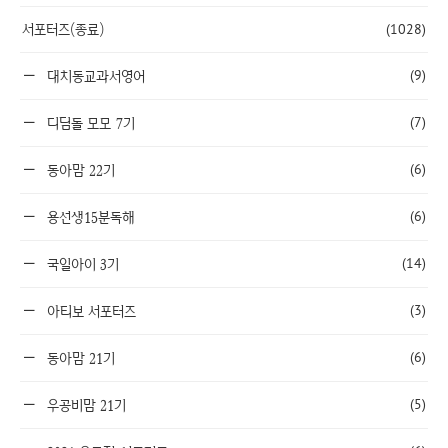
서포터즈(종료)
(1028)
(9)
대치동교과서영어
(7)
디딤돌 모모 7기
(6)
동아맘 22기
(6)
용선생15분독해
(14)
국일아이 3기
(3)
아티보 서포터즈
(6)
동아맘 21기
(5)
우공비맘 21기