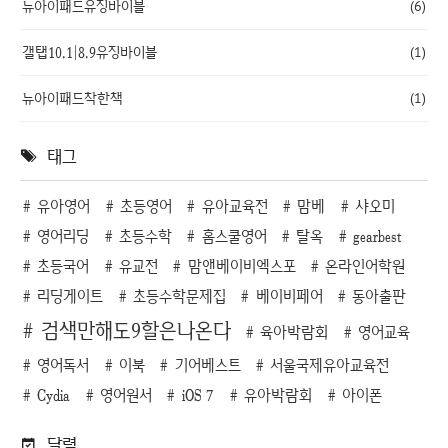
뉴아이패드유징바이블
(6)
갤탭10.1|8.9유징바이블
(1)
뉴아이패드착한책
(1)
태그
유아영어
초등영어
유아교육전
맘베
샤오미
영어리딩
초등수학
홈스쿨영어
탈옥
gearbest
초등국어
유교전
맘앤베이비엑스포
온라인어학원
리딩게이트
초등수학문제집
베이비페어
동아출판
검색만해도9할은나온다
육아박람회
영어교육
영어독서
이북
기어베스트
서울국제유아교육전
Cydia
영어원서
iOS 7
유아박람회
아이폰
달력