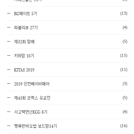
(13)
RG메이트 5기
(4)
파블리뷰 27기
(5)
제32회 맘베
(15)
키위맘 10기
(11)
KITAS 2019
(3)
2019 인천베이비페어
(5)
제43회 코엑스 유교전
(4)
사고력연산EGG 8기
(16)
행복한바오밥 보드맘14기