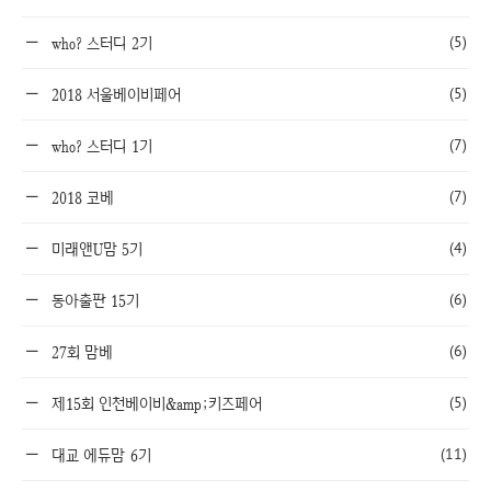
(5)
who? 스터디 2기
(5)
2018 서울베이비페어
(7)
who? 스터디 1기
(7)
2018 코베
(4)
미래앤U맘 5기
(6)
동아출판 15기
(6)
27회 맘베
(5)
제15회 인천베이비&amp;키즈페어
(11)
대교 에듀맘 6기