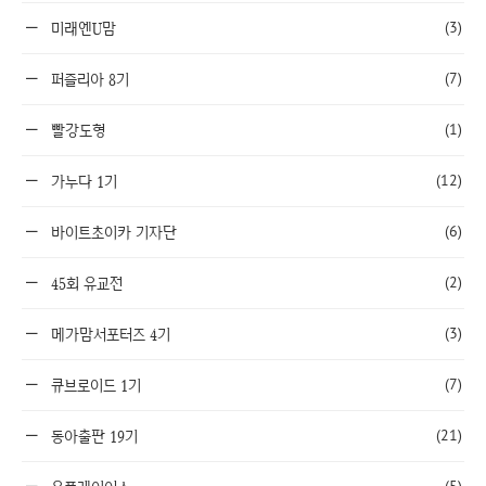
(3)
미래엔U맘
(7)
퍼즐리아 8기
(1)
빨강도형
(12)
가누다 1기
(6)
바이트초이카 기자단
(2)
45회 유교전
(3)
메가맘서포터즈 4기
(7)
큐브로이드 1기
(21)
동아출판 19기