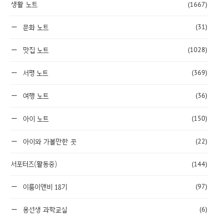
생활 노트
(1667)
(31)
문화 노트
(1028)
맛집 노트
(369)
서평 노트
(36)
여행 노트
(150)
아이 노트
(22)
아이와 가볼만한 곳
서포터즈(활동중)
(144)
(97)
이룸이앤비 18기
(6)
용선생 과학교실