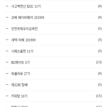
(4)
사고력연산 EGG 11기
(4)
코베 베이비페어 201909
(5)
인천국제유아교육전
(3)
세텍 미베 201909
(3)
시매쓰출판 11기
(13)
RG메이트 5기
(4)
파블리뷰 27기
(5)
제32회 맘베
(15)
키위맘 10기