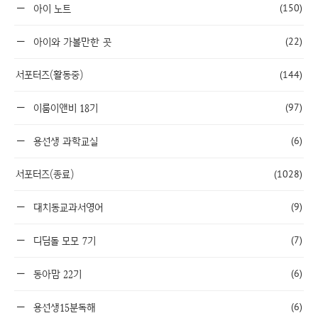
(150)
아이 노트
(22)
아이와 가볼만한 곳
서포터즈(활동중)
(144)
(97)
이룸이앤비 18기
(6)
용선생 과학교실
서포터즈(종료)
(1028)
(9)
대치동교과서영어
(7)
디딤돌 모모 7기
(6)
동아맘 22기
(6)
용선생15분독해