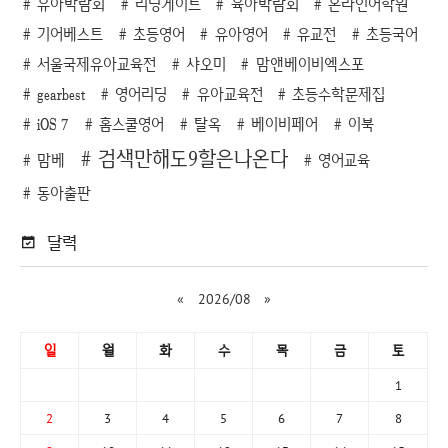
유아박람회
리딩게이트
육아박람회
온라인어학원
기어베스트
초등영어
유아영어
유교전
초등국어
서울국제유아교육전
샤오미
맘앤베이비엑스포
gearbest
영어리딩
유아교육전
초등수학문제집
iOS 7
홈스쿨영어
탈옥
베이비페어
이북
검색만해도9할은나온다
맘베
영어교육
동아출판
달력
«
2026/08
»
일
월
화
수
목
금
토
1
2
3
4
5
6
7
8