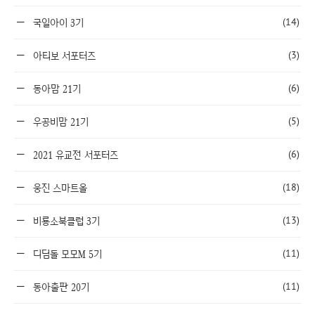
(14)
국일아이 3기
(3)
아티보 서포터즈
(6)
동아맘 21기
(5)
우공비맘 21기
(6)
2021 유교전 서포터즈
(18)
웅진 스마트올
(13)
비룡소북클럽 3기
(11)
디딤돌 모모M 5기
(11)
동아출판 20기