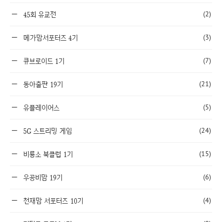
(2)
45회 유교전
(3)
메가맘서포터즈 4기
(7)
큐브로이드 1기
(21)
동아출판 19기
(5)
유플레이어스
(24)
5G 스트리밍 게임
(15)
비룡소 북클럽 1기
(6)
우공비맘 19기
(4)
천재맘 서포터즈 10기