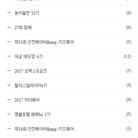
(6)
동아출판 15기
(6)
27회 맘베
(5)
제15회 인천베이비&amp;키즈페어
(11)
대교 에듀맘 6기
(7)
2017 코엑스유교전
(3)
할리스딜라이터4기
(9)
2017 키더페어
(5)
엠블호텔 德Who 1기
(5)
제14회 인천베이비&amp;키즈페어