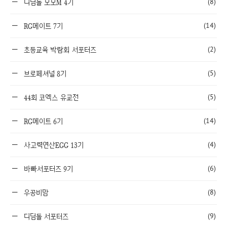
(8)
디딤돌 모모M 4기
(14)
RG메이트 7기
(2)
초등교육 박람회 서포터즈
(5)
브로페셔널 8기
(5)
44회 코엑스 유교전
(14)
RG메이트 6기
(4)
사고력연산EGG 13기
(6)
바빠서포터즈 9기
(8)
우공비맘
(9)
디딤돌 서포터즈