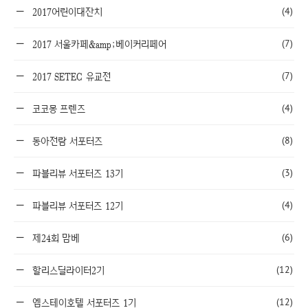
(4)
2017어린이대잔치
(7)
2017 서울카페&amp;베이커리페어
(7)
2017 SETEC 유교전
(4)
코코몽 프렌즈
(8)
동아전람 서포터즈
(3)
파블리뷰 서포터즈 13기
(4)
파블리뷰 서포터즈 12기
(6)
제24회 맘베
(12)
할리스딜라이터2기
(12)
엠스테이호텔 서포터즈 1기