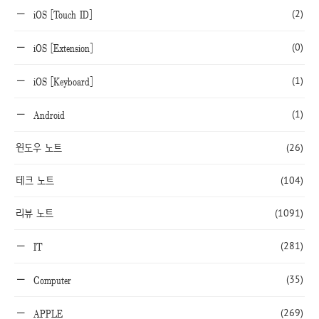
(2)
iOS [Touch ID]
(0)
iOS [Extension]
(1)
iOS [Keyboard]
(1)
Android
윈도우 노트
(26)
테크 노트
(104)
리뷰 노트
(1091)
(281)
IT
(35)
Computer
(269)
APPLE