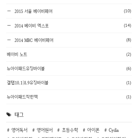
(10)
2015 서울 베이비페어
(14)
2014 베이비 엑스포
(8)
2014 MBC 베이비페어
베이비 노트
(2)
뉴아이패드유징바이블
(6)
갤탭10.1|8.9유징바이블
(1)
뉴아이패드착한책
(1)
태그
영어독서
영어원서
초등수학
아이폰
Cydia