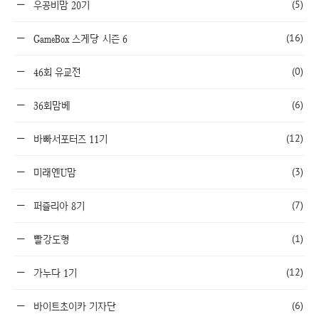
(5)
우공비맘 20기
(16)
GameBox 스게당 시즌 6
(0)
46회 유교전
(6)
36회맘베
(12)
바빠서포터즈 11기
(3)
미래엔U맘
(7)
퍼즐리아 8기
(1)
빨강도형
(12)
가누다 1기
(6)
바이트초이카 기자단