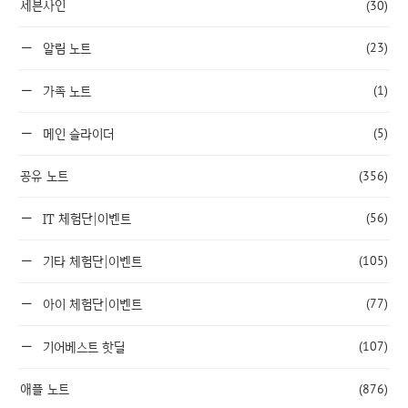
세븐사인
(30)
(23)
알림 노트
(1)
가족 노트
(5)
메인 슬라이더
공유 노트
(356)
(56)
IT 체험단|이벤트
(105)
기타 체험단|이벤트
(77)
아이 체험단|이벤트
(107)
기어베스트 핫딜
애플 노트
(876)