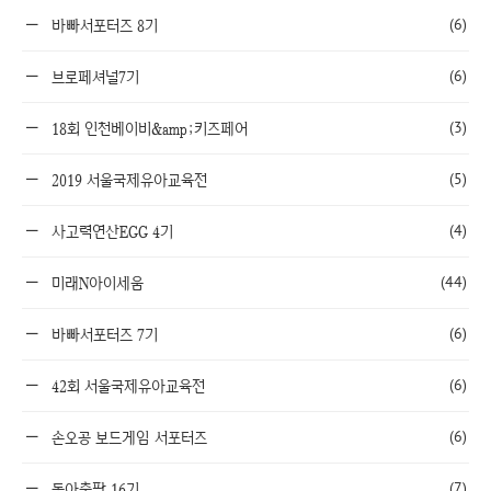
(6)
바빠서포터즈 8기
(6)
브로페셔널7기
(3)
18회 인천베이비&amp;키즈페어
(5)
2019 서울국제유아교육전
(4)
사고력연산EGG 4기
(44)
미래N아이세움
(6)
바빠서포터즈 7기
(6)
42회 서울국제유아교육전
(6)
손오공 보드게임 서포터즈
(7)
동아출판 16기