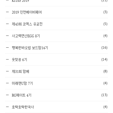
(11)
KITAS 2019
(3)
2019 인천베이비페어
(5)
제43회 코엑스 유교전
(4)
사고력연산EGG 8기
(16)
행복한바오밥 보드맘14기
(14)
웃찾공 6기
(8)
제31회 맘베
(4)
미래엔U맘 7기
(13)
RG메이트 4기
(4)
호락호락한국사