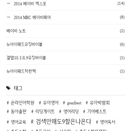
(14)
2014 베이비 엑스포
(8)
2014 MBC 베이비페어
베이비 노트
(2)
뉴아이패드유징바이블
(6)
갤탭10.1|8.9유징바이블
(1)
뉴아이패드착한책
(1)
태그
온라인어학원
유아영어
gearbest
유아박람회
동아출판
리딩게이트
영어리딩
기어베스트
검색만해도9할은나온다
영어교육
영어독서