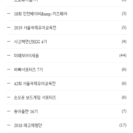
(3)
18회 인천베이비&amp;키즈페어
(5)
2019 서울국제유아교육전
(4)
사고력연산EGG 4기
(44)
미래N아이세움
(6)
바빠서포터즈 7기
(6)
42회 서울국제유아교육전
(6)
손오공 보드게임 서포터즈
(7)
동아출판 16기
(17)
2018 레고체험단