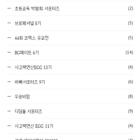
(2)
초등교육 박람회 서포터즈
(5)
브로페셔널 8기
(5)
44회 코엑스 유교전
(14)
RG메이트 6기
(4)
사고력연산EGG 13기
(6)
바빠서포터즈 9기
(8)
우공비맘
(9)
디딤돌 서포터즈
(4)
사고력연산 EGG 11기