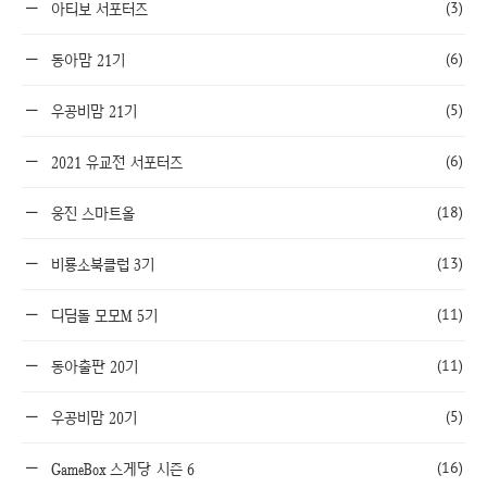
(3)
아티보 서포터즈
(6)
동아맘 21기
(5)
우공비맘 21기
(6)
2021 유교전 서포터즈
(18)
웅진 스마트올
(13)
비룡소북클럽 3기
(11)
디딤돌 모모M 5기
(11)
동아출판 20기
(5)
우공비맘 20기
(16)
GameBox 스게당 시즌 6