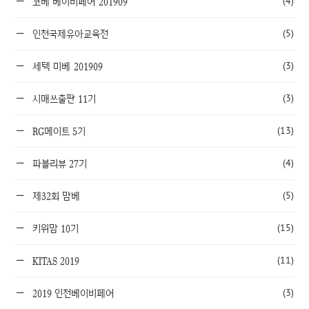
(4)
코베 베이비페어 201909
(5)
인천국제유아교육전
(3)
세텍 미베 201909
(3)
시매쓰출판 11기
(13)
RG메이트 5기
(4)
파블리뷰 27기
(5)
제32회 맘베
(15)
키위맘 10기
(11)
KITAS 2019
(3)
2019 인천베이비페어