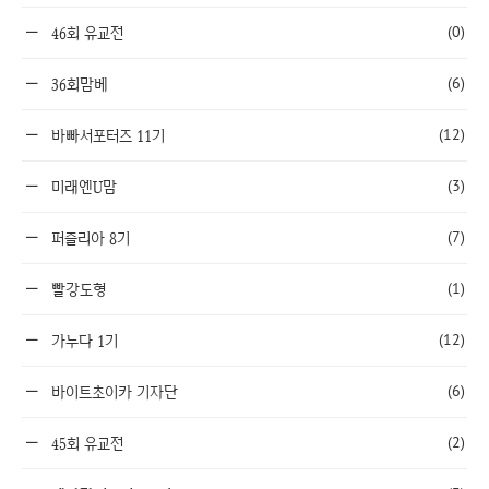
(0)
46회 유교전
(6)
36회맘베
(12)
바빠서포터즈 11기
(3)
미래엔U맘
(7)
퍼즐리아 8기
(1)
빨강도형
(12)
가누다 1기
(6)
바이트초이카 기자단
(2)
45회 유교전