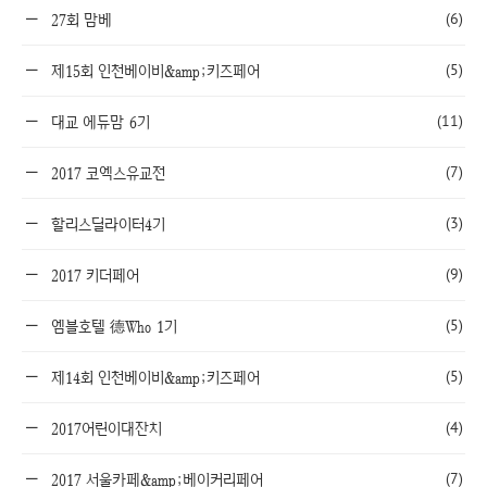
(6)
27회 맘베
(5)
제15회 인천베이비&amp;키즈페어
(11)
대교 에듀맘 6기
(7)
2017 코엑스유교전
(3)
할리스딜라이터4기
(9)
2017 키더페어
(5)
엠블호텔 德Who 1기
(5)
제14회 인천베이비&amp;키즈페어
(4)
2017어린이대잔치
(7)
2017 서울카페&amp;베이커리페어