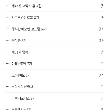
(5)
제43회 코엑스 유교전
(4)
사고력연산EGG 8기
(16)
행복한바오밥 보드맘14기
(14)
웃찾공 6기
(8)
제31회 맘베
(4)
미래엔U맘 7기
(13)
RG메이트 4기
(4)
호락호락한국사
(6)
바빠서포터즈 8기
(6)
브로페셔널7기