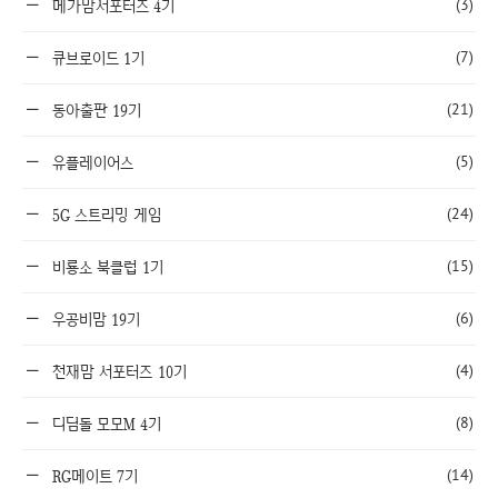
(3)
메가맘서포터즈 4기
(7)
큐브로이드 1기
(21)
동아출판 19기
(5)
유플레이어스
(24)
5G 스트리밍 게임
(15)
비룡소 북클럽 1기
(6)
우공비맘 19기
(4)
천재맘 서포터즈 10기
(8)
디딤돌 모모M 4기
(14)
RG메이트 7기