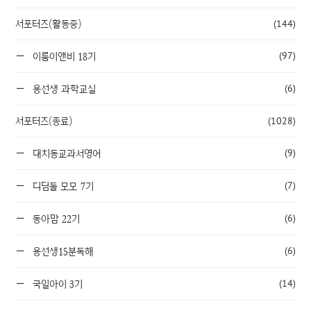
서포터즈(활동중)
(144)
(97)
이룸이앤비 18기
(6)
용선생 과학교실
서포터즈(종료)
(1028)
(9)
대치동교과서영어
(7)
디딤돌 모모 7기
(6)
동아맘 22기
(6)
용선생15분독해
(14)
국일아이 3기