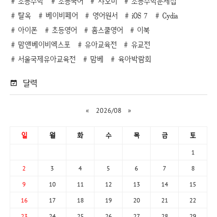
초등수학
초등국어
샤오미
초등수학문제집
탈옥
베이비페어
영어원서
iOS 7
Cydia
아이폰
초등영어
홈스쿨영어
이북
맘앤베이비엑스포
유아교육전
유교전
서울국제유아교육전
맘베
육아박람회
달력
«
2026/08
»
일
월
화
수
목
금
토
1
2
3
4
5
6
7
8
9
10
11
12
13
14
15
16
17
18
19
20
21
22
23
24
25
26
27
28
29