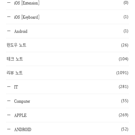
(0)
iOS [Extension]
(1)
iOS [Keyboard]
(1)
Android
윈도우 노트
(26)
테크 노트
(104)
리뷰 노트
(1091)
(281)
IT
(35)
Computer
(269)
APPLE
(52)
ANDROID