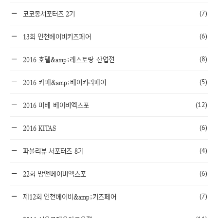
(7)
코코몽서포터즈 2기
(6)
13회 인천베이비키즈페어
(8)
2016 호텔&amp;레스토랑 산업전
(5)
2016 카페&amp;베이커리페어
(12)
2016 미베 베이비엑스포
(6)
2016 KITAS
(4)
파블리뷰 서포터즈 8기
(6)
22회 맘앤베이비엑스포
(7)
제12회 인천베이비&amp;키즈페어