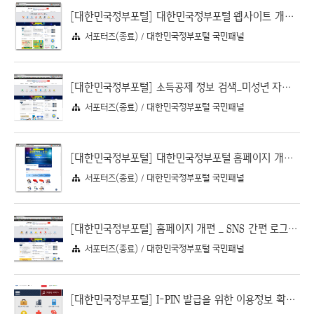
[대한민국정부포털] 대한민국정부포털 웹사이트 개편 내용 둘러보기
서포터즈(종료) / 대한민국정부포털 국민패널
[대한민국정부포털] 소득공제 정보 검색_미성년 자녀 자료 소득공제 조회 신청
서포터즈(종료) / 대한민국정부포털 국민패널
[대한민국정부포털] 대한민국정부포털 홈페이지 개편 대축제, 이벤트 참여하세요~
서포터즈(종료) / 대한민국정부포털 국민패널
[대한민국정부포털] 홈페이지 개편 _ SNS 간편 로그인 개시
서포터즈(종료) / 대한민국정부포털 국민패널
[대한민국정부포털] I-PIN 발급을 위한 이용정보 확인하기