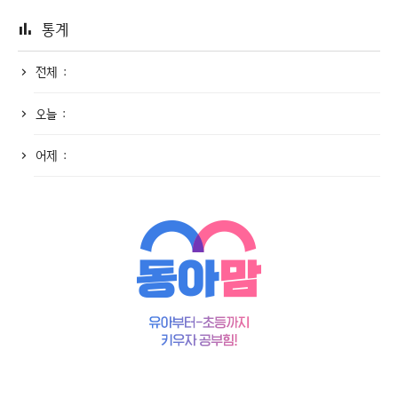
통계
전체 :
오늘 :
어제 :