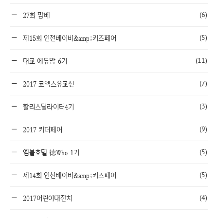
(6)
27회 맘베
(5)
제15회 인천베이비&amp;키즈페어
(11)
대교 에듀맘 6기
(7)
2017 코엑스유교전
(3)
할리스딜라이터4기
(9)
2017 키더페어
(5)
엠블호텔 德Who 1기
(5)
제14회 인천베이비&amp;키즈페어
(4)
2017어린이대잔치