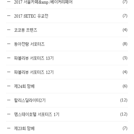
(7)
2017 서울카페&amp;베이커리페어
(7)
2017 SETEC 유교전
(4)
코코몽 프렌즈
(8)
동아전람 서포터즈
(3)
파블리뷰 서포터즈 13기
(4)
파블리뷰 서포터즈 12기
(6)
제24회 맘베
(12)
할리스딜라이터2기
(12)
엠스테이호텔 서포터즈 1기
(7)
제23회 맘베