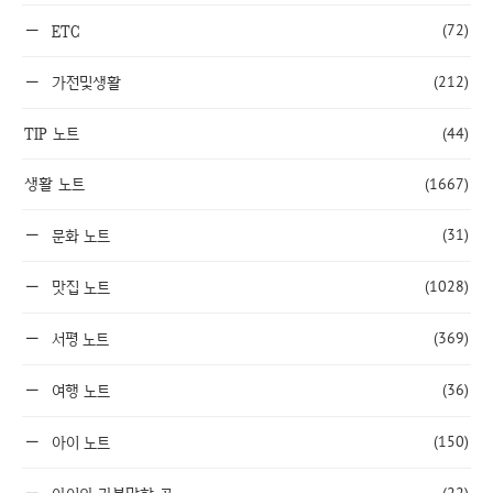
(72)
ETC
(212)
가전및생활
TIP 노트
(44)
생활 노트
(1667)
(31)
문화 노트
(1028)
맛집 노트
(369)
서평 노트
(36)
여행 노트
(150)
아이 노트