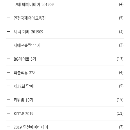
(4)
코베 베이비페어 201909
(5)
인천국제유아교육전
(3)
세텍 미베 201909
(3)
시매쓰출판 11기
(13)
RG메이트 5기
(4)
파블리뷰 27기
(5)
제32회 맘베
(15)
키위맘 10기
(11)
KITAS 2019
(3)
2019 인천베이비페어