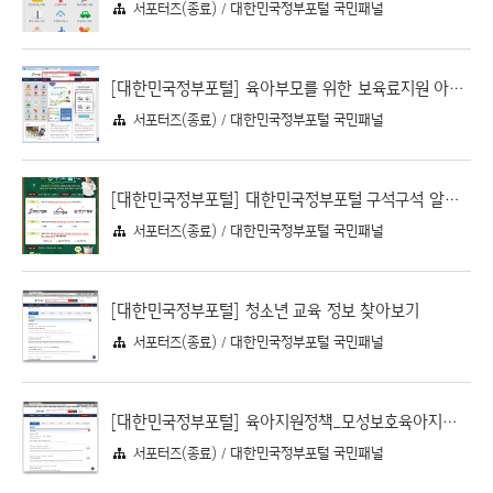
서포터즈(종료) / 대한민국정부포털 국민패널
[대한민국정부포털] 육아부모를 위한 보육료지원 아이행복카드 알아보기
서포터즈(종료) / 대한민국정부포털 국민패널
[대한민국정부포털] 대한민국정부포털 구석구석 알아보기 이벤트, DO U KNOW 정부포털?
서포터즈(종료) / 대한민국정부포털 국민패널
[대한민국정부포털] 청소년 교육 정보 찾아보기
서포터즈(종료) / 대한민국정부포털 국민패널
[대한민국정부포털] 육아지원정책_모성보호육아지원(출산전후휴가 급여, 육아휴직 급여)
서포터즈(종료) / 대한민국정부포털 국민패널