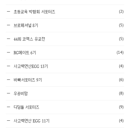
(2)
초등교육 박람회 서포터즈
(5)
브로페셔널 8기
(5)
44회 코엑스 유교전
(14)
RG메이트 6기
(4)
사고력연산EGG 13기
(6)
바빠서포터즈 9기
(8)
우공비맘
(9)
디딤돌 서포터즈
(4)
사고력연산 EGG 11기