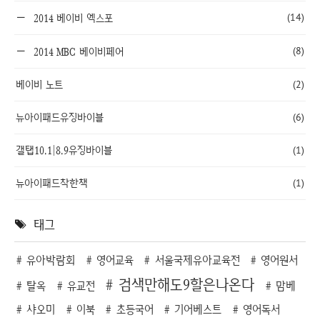
(14)
2014 베이비 엑스포
(8)
2014 MBC 베이비페어
베이비 노트
(2)
뉴아이패드유징바이블
(6)
갤탭10.1|8.9유징바이블
(1)
뉴아이패드착한책
(1)
태그
유아박람회
영어교육
서울국제유아교육전
영어원서
검색만해도9할은나온다
탈옥
유교전
맘베
샤오미
이북
초등국어
기어베스트
영어독서