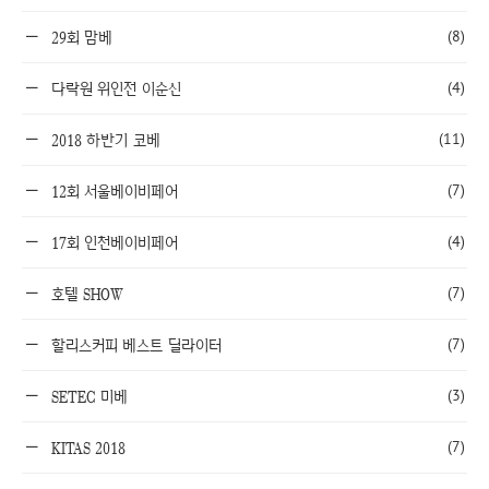
(8)
29회 맘베
(4)
다락원 위인전 이순신
(11)
2018 하반기 코베
(7)
12회 서울베이비페어
(4)
17회 인천베이비페어
(7)
호텔 SHOW
(7)
할리스커피 베스트 딜라이터
(3)
SETEC 미베
(7)
KITAS 2018