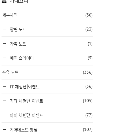
카테고리
세븐사인
(30)
(23)
알림 노트
(1)
가족 노트
(5)
메인 슬라이더
공유 노트
(356)
(56)
IT 체험단|이벤트
(105)
기타 체험단|이벤트
(77)
아이 체험단|이벤트
(107)
기어베스트 핫딜