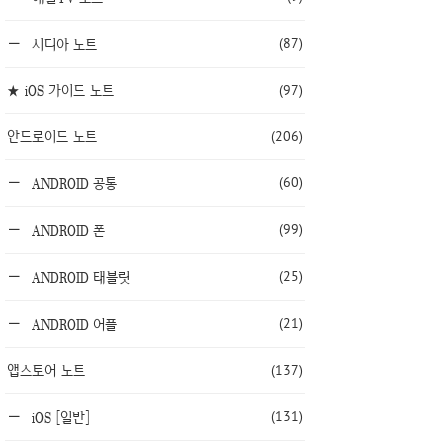
(87)
시디아 노트
★ iOS 가이드 노트
(97)
안드로이드 노트
(206)
(60)
ANDROID 공통
(99)
ANDROID 폰
(25)
ANDROID 태블릿
(21)
ANDROID 어플
앱스토어 노트
(137)
(131)
iOS [일반]