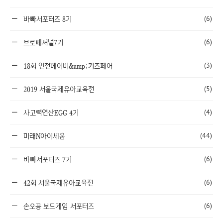
(6)
바빠서포터즈 8기
(6)
브로페셔널7기
(3)
18회 인천베이비&amp;키즈페어
(5)
2019 서울국제유아교육전
(4)
사고력연산EGG 4기
(44)
미래N아이세움
(6)
바빠서포터즈 7기
(6)
42회 서울국제유아교육전
(6)
손오공 보드게임 서포터즈