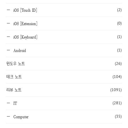
(2)
iOS [Touch ID]
(0)
iOS [Extension]
(1)
iOS [Keyboard]
(1)
Android
윈도우 노트
(26)
테크 노트
(104)
리뷰 노트
(1091)
(281)
IT
(35)
Computer