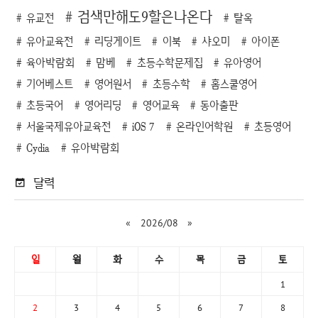
검색만해도9할은나온다
유교전
탈옥
유아교육전
리딩게이트
이북
샤오미
아이폰
육아박람회
맘베
초등수학문제집
유아영어
기어베스트
영어원서
초등수학
홈스쿨영어
초등국어
영어리딩
영어교육
동아출판
서울국제유아교육전
iOS 7
온라인어학원
초등영어
Cydia
유아박람회
달력
«
2026/08
»
일
월
화
수
목
금
토
1
2
3
4
5
6
7
8