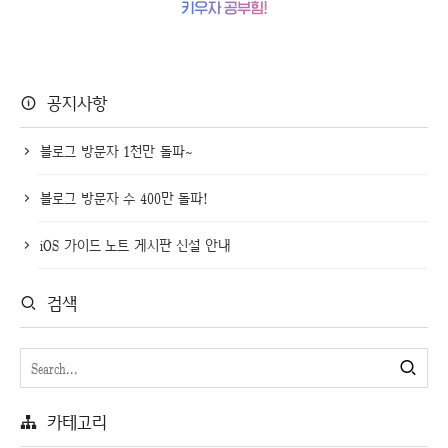
공지사항
블로그 방문자 1천만 돌파~
블로그 방문자 수 400만 돌파!
iOS 가이드 노트 게시판 신설 안내
검색
카테고리