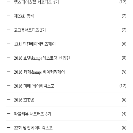
(12)
엠스테이호텔 서포터즈 1기
(7)
제23회 맘베
(7)
코코몽서포터즈 2기
(6)
13회 인천베이비키즈페어
(8)
2016 호텔&amp;레스토랑 산업전
(5)
2016 카페&amp;베이커리페어
(12)
2016 미베 베이비엑스포
(6)
2016 KITAS
(4)
파블리뷰 서포터즈 8기
(6)
22회 맘앤베이비엑스포