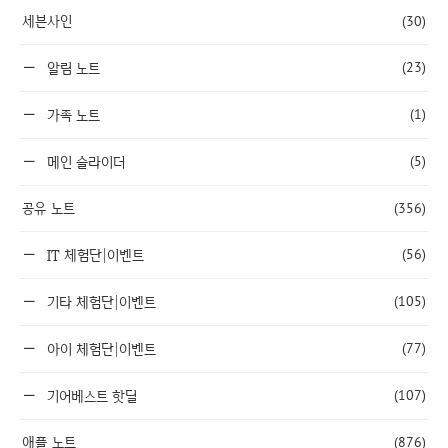
세븐사인
(30)
(23)
알림 노트
(1)
가족 노트
(5)
메인 슬라이더
공유 노트
(356)
(56)
IT 체험단|이벤트
(105)
기타 체험단|이벤트
(77)
아이 체험단|이벤트
(107)
기어베스트 핫딜
애플 노트
(876)