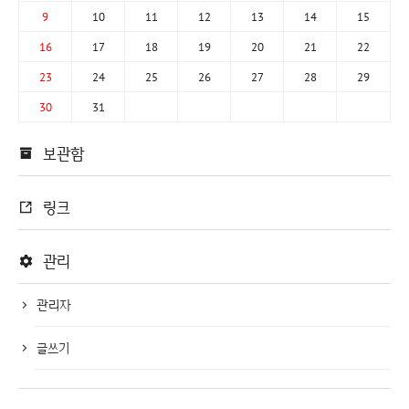
9
10
11
12
13
14
15
16
17
18
19
20
21
22
23
24
25
26
27
28
29
30
31
보관함
링크
관리
관리자
글쓰기