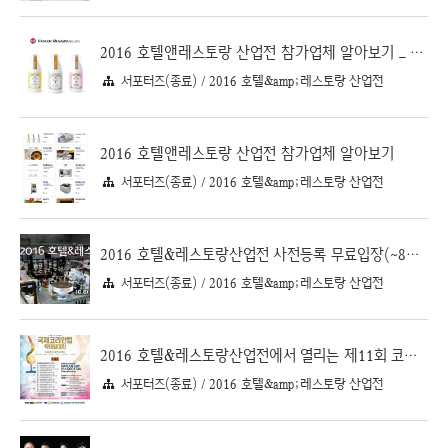
2016 호텔앤레스토랑 산업전 참가업체 알아보기 _ 두번째
서포터즈(종료) / 2016 호텔&amp;레스토랑 산업전
2016 호텔앤레스토랑 산업전 참가업체 알아보기
서포터즈(종료) / 2016 호텔&amp;레스토랑 산업전
2016 호텔&레스토랑산업전 사전등록 무료입장(~8월 31일까지) 및 와인주류특별전
서포터즈(종료) / 2016 호텔&amp;레스토랑 산업전
2016 호텔&레스토랑산업전에서 열리는 제11회 코리안컵칵테일 대회, 와인주류특별전, 2016 카페&베이커리페어
서포터즈(종료) / 2016 호텔&amp;레스토랑 산업전