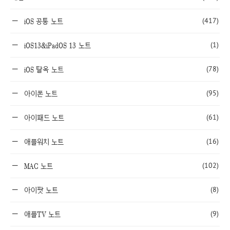
(417)
iOS 공통 노트
(1)
iOS13&iPadOS 13 노트
(78)
iOS 탈옥 노트
(95)
아이폰 노트
(61)
아이패드 노트
(16)
애플워치 노트
(102)
MAC 노트
(8)
아이팟 노트
(9)
애플TV 노트