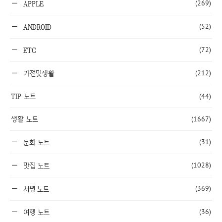
(269)
APPLE
(52)
ANDROID
(72)
ETC
(212)
가전및생활
TIP 노트
(44)
생활 노트
(1667)
(31)
문화 노트
(1028)
맛집 노트
(369)
서평 노트
(36)
여행 노트