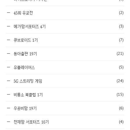
(2)
45회 유교전
(3)
메가맘서포터즈 4기
(7)
큐브로이드 1기
(21)
동아출판 19기
(5)
유플레이어스
(24)
5G 스트리밍 게임
(15)
비룡소 북클럽 1기
(6)
우공비맘 19기
(4)
천재맘 서포터즈 10기