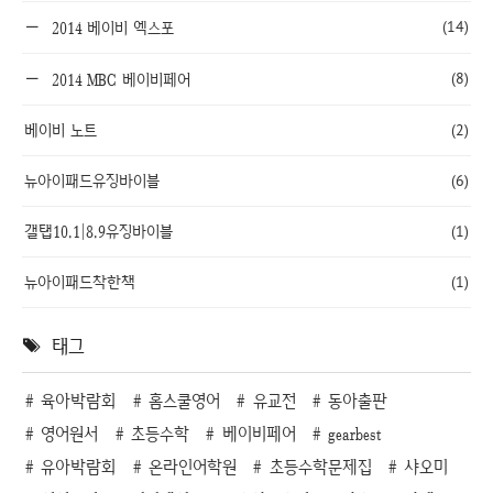
(14)
2014 베이비 엑스포
(8)
2014 MBC 베이비페어
베이비 노트
(2)
뉴아이패드유징바이블
(6)
갤탭10.1|8.9유징바이블
(1)
뉴아이패드착한책
(1)
태그
육아박람회
홈스쿨영어
유교전
동아출판
영어원서
초등수학
베이비페어
gearbest
유아박람회
온라인어학원
초등수학문제집
샤오미