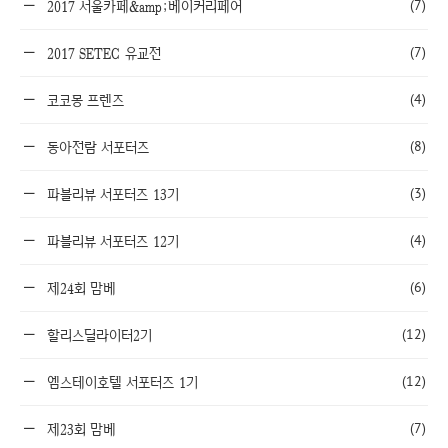
(7)
2017 서울카페&amp;베이커리페어
(7)
2017 SETEC 유교전
(4)
코코몽 프렌즈
(8)
동아전람 서포터즈
(3)
파블리뷰 서포터즈 13기
(4)
파블리뷰 서포터즈 12기
(6)
제24회 맘베
(12)
할리스딜라이터2기
(12)
엠스테이호텔 서포터즈 1기
(7)
제23회 맘베