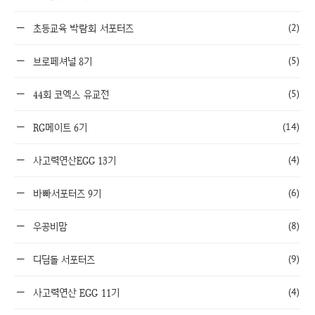
(2)
초등교육 박람회 서포터즈
(5)
브로페셔널 8기
(5)
44회 코엑스 유교전
(14)
RG메이트 6기
(4)
사고력연산EGG 13기
(6)
바빠서포터즈 9기
(8)
우공비맘
(9)
디딤돌 서포터즈
(4)
사고력연산 EGG 11기