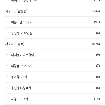
(22)
아이와 가볼만한 곳
서포터즈(활동중)
(144)
(97)
이룸이앤비 18기
(6)
용선생 과학교실
서포터즈(종료)
(1028)
(9)
대치동교과서영어
(7)
디딤돌 모모 7기
(6)
동아맘 22기
(6)
용선생15분독해
(14)
국일아이 3기