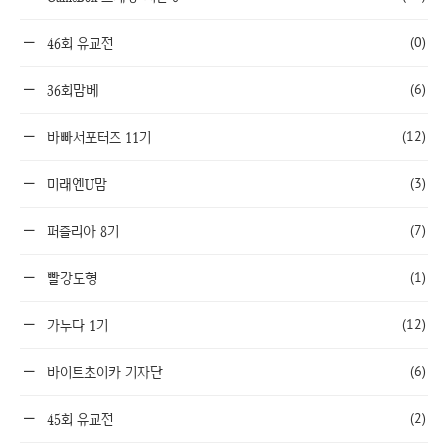
(0)
46회 유교전
(6)
36회맘베
(12)
바빠서포터즈 11기
(3)
미래엔U맘
(7)
퍼즐리아 8기
(1)
빨강도형
(12)
가누다 1기
(6)
바이트초이카 기자단
(2)
45회 유교전