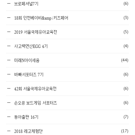
(6)
브로페셔널7기
(3)
18회 인천베이비&amp;키즈페어
(5)
2019 서울국제유아교육전
(4)
사고력연산EGG 4기
(44)
미래N아이세움
(6)
바빠서포터즈 7기
(6)
42회 서울국제유아교육전
(6)
손오공 보드게임 서포터즈
(7)
동아출판 16기
(17)
2018 레고체험단