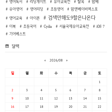
영어독서
리딩게이트
유아교육전
탈옥
맘베
유아영어
영어리딩
초등영어
맘앤베이비엑스포
검색만해도9할은나온다
영어교육
아이폰
이북
초등국어
Cydia
서울국제유아교육전
iOS 7
기어베스트
달력
«
2026/08
»
일
월
화
수
목
금
토
1
2
3
4
5
6
7
8
9
10
11
12
13
14
15
16
17
18
19
20
21
22