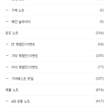
(1)
가족 노트
(5)
메인 슬라이더
공유 노트
(356)
(56)
IT 체험단|이벤트
(105)
기타 체험단|이벤트
(77)
아이 체험단|이벤트
(107)
기어베스트 핫딜
애플 노트
(876)
(417)
iOS 공통 노트