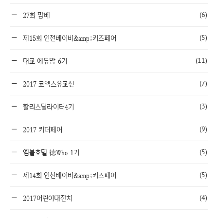
(6)
27회 맘베
(5)
제15회 인천베이비&amp;키즈페어
(11)
대교 에듀맘 6기
(7)
2017 코엑스유교전
(3)
할리스딜라이터4기
(9)
2017 키더페어
(5)
엠블호텔 德Who 1기
(5)
제14회 인천베이비&amp;키즈페어
(4)
2017어린이대잔치