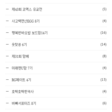
(5)
제43회 코엑스 유교전
(4)
사고력연산EGG 8기
(16)
행복한바오밥 보드맘14기
(14)
웃찾공 6기
(8)
제31회 맘베
(4)
미래엔U맘 7기
(13)
RG메이트 4기
(4)
호락호락한국사
(6)
바빠서포터즈 8기