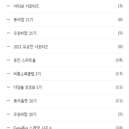
(3)
아티보 서포터즈
(6)
동아맘 21기
(5)
우공비맘 21기
(6)
2021 유교전 서포터즈
(18)
웅진 스마트올
(13)
비룡소북클럽 3기
(11)
디딤돌 모모M 5기
(11)
동아출판 20기
(5)
우공비맘 20기
(16)
GameBox 스게당 시즌 6