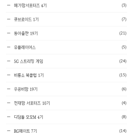
(3)
메가맘서포터즈 4기
(7)
큐브로이드 1기
(21)
동아출판 19기
(5)
유플레이어스
(24)
5G 스트리밍 게임
(15)
비룡소 북클럽 1기
(6)
우공비맘 19기
(4)
천재맘 서포터즈 10기
(8)
디딤돌 모모M 4기
(14)
RG메이트 7기