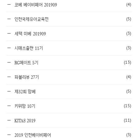
(4)
코베 베이비페어 201909
(5)
인천국제유아교육전
(3)
세텍 미베 201909
(3)
시매쓰출판 11기
(13)
RG메이트 5기
(4)
파블리뷰 27기
(5)
제32회 맘베
(15)
키위맘 10기
(11)
KITAS 2019
(3)
2019 인천베이비페어