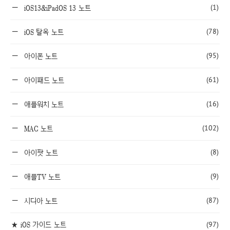
(1)
iOS13&iPadOS 13 노트
(78)
iOS 탈옥 노트
(95)
아이폰 노트
(61)
아이패드 노트
(16)
애플워치 노트
(102)
MAC 노트
(8)
아이팟 노트
(9)
애플TV 노트
(87)
시디아 노트
★ iOS 가이드 노트
(97)