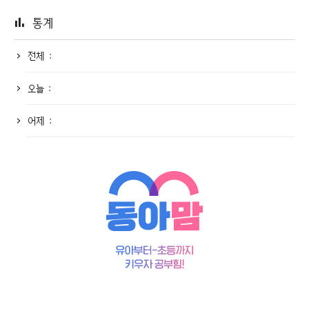
통계
전체 :
오늘 :
어제 :