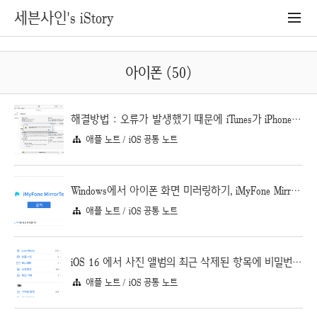
세븐사인's iStory
아이폰 (50)
해결방법 : 오류가 발생했기 때문에 iTunes가 iPhone을 복원할 수 없습니다.
애플 노트 / iOS 공통 노트
Windows에서 아이폰 화면 미러링하기, iMyFone MirrorTo
애플 노트 / iOS 공통 노트
iOS 16 에서 사진 앨범의 최근 삭제된 항목에 비밀번호 추가
애플 노트 / iOS 공통 노트