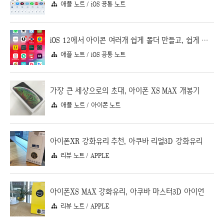
애플 노트 / iOS 공통 노트
iOS 12에서 아이콘 여러개 쉽게 폴더 만들고, 쉽게 폴더 풀기
애플 노트 / iOS 공통 노트
가장 큰 세상으로의 초대, 아이폰 XS MAX 개봉기
애플 노트 / 아이폰 노트
아이폰XR 강화유리 추천, 아쿠바 리얼3D 강화유리
리뷰 노트 / APPLE
아이폰XS MAX 강화유리, 아쿠바 마스터3D 아이언
리뷰 노트 / APPLE