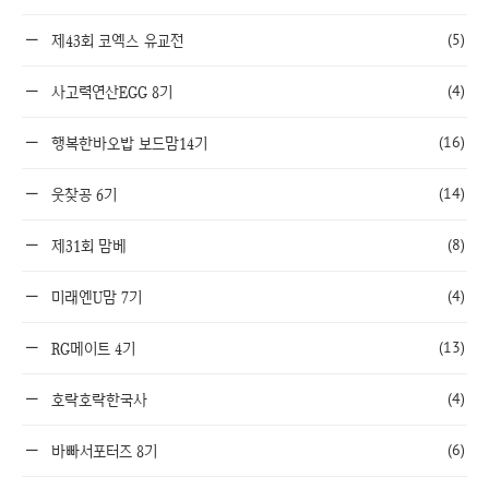
(5)
제43회 코엑스 유교전
(4)
사고력연산EGG 8기
(16)
행복한바오밥 보드맘14기
(14)
웃찾공 6기
(8)
제31회 맘베
(4)
미래엔U맘 7기
(13)
RG메이트 4기
(4)
호락호락한국사
(6)
바빠서포터즈 8기