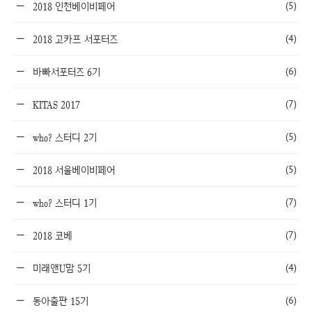
(5)
2018 인천베이비페어
(4)
2018 고카프 서포터즈
(6)
바빠서포터즈 6기
(7)
KITAS 2017
(5)
who? 스터디 2기
(5)
2018 서울베이비페어
(7)
who? 스터디 1기
(7)
2018 코베
(4)
미래앤U맘 5기
(6)
동아출판 15기