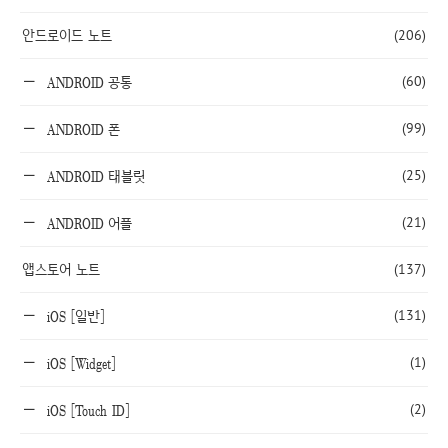
안드로이드 노트
(206)
(60)
ANDROID 공통
(99)
ANDROID 폰
(25)
ANDROID 태블릿
(21)
ANDROID 어플
앱스토어 노트
(137)
(131)
iOS [일반]
(1)
iOS [Widget]
(2)
iOS [Touch ID]