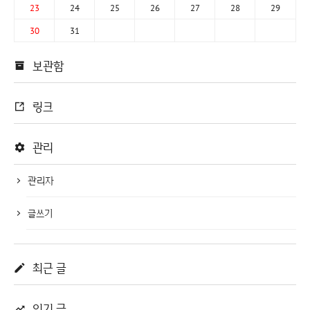
23
24
25
26
27
28
29
30
31
보관함
링크
관리
관리자
글쓰기
최근 글
인기 글