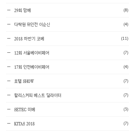
(8)
29회 맘베
(4)
다락원 위인전 이순신
(11)
2018 하반기 코베
(7)
12회 서울베이비페어
(4)
17회 인천베이비페어
(7)
호텔 SHOW
(7)
할리스커피 베스트 딜라이터
(3)
SETEC 미베
(7)
KITAS 2018