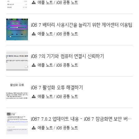
애플 노트 / iOS 공통 노트
iOS 7 배터리 사용시간을 늘리기 위한 제어센터 이용팁
애플 노트 / iOS 공통 노트
iOS 7의 기기와 컴퓨터 연결시 신뢰하기
애플 노트 / iOS 공통 노트
iOS 7 활성화 오류 해결하기
애플 노트 / iOS 공통 노트
iOS7 7.0.2 업데이트 내용 - iOS 7 잠금화면 보안 버그 수정
애플 노트 / iOS 공통 노트