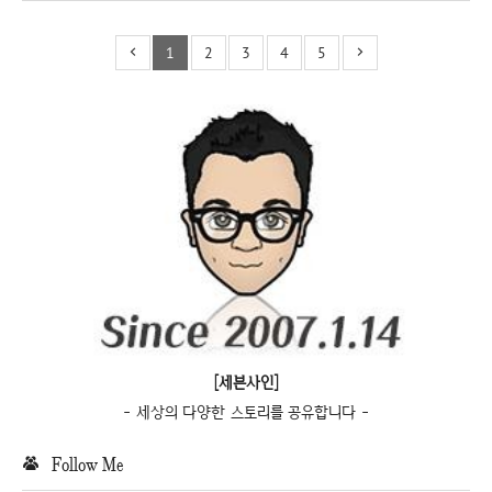
1
2
3
4
5
[세븐사인]
- 세상의 다양한 스토리를 공유합니다 -
Follow Me