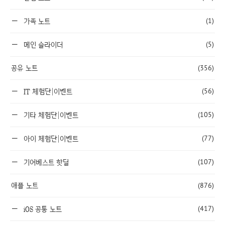
(1)
가족 노트
(5)
메인 슬라이더
공유 노트
(356)
(56)
IT 체험단|이벤트
(105)
기타 체험단|이벤트
(77)
아이 체험단|이벤트
(107)
기어베스트 핫딜
애플 노트
(876)
(417)
iOS 공통 노트