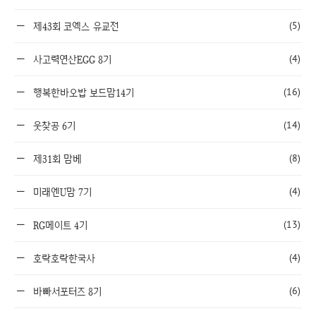
(5)
제43회 코엑스 유교전
(4)
사고력연산EGG 8기
(16)
행복한바오밥 보드맘14기
(14)
웃찾공 6기
(8)
제31회 맘베
(4)
미래엔U맘 7기
(13)
RG메이트 4기
(4)
호락호락한국사
(6)
바빠서포터즈 8기