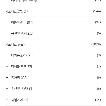
(22)
아이와 가볼만한 곳
서포터즈(활동중)
(144)
(97)
이룸이앤비 18기
(6)
용선생 과학교실
서포터즈(종료)
(1028)
(9)
대치동교과서영어
(7)
디딤돌 모모 7기
(6)
동아맘 22기
(6)
용선생15분독해
(14)
국일아이 3기