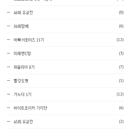
(0)
46회 유교전
(6)
36회맘베
(12)
바빠서포터즈 11기
(3)
미래엔U맘
(7)
퍼즐리아 8기
(1)
빨강도형
(12)
가누다 1기
(6)
바이트초이카 기자단
(2)
45회 유교전