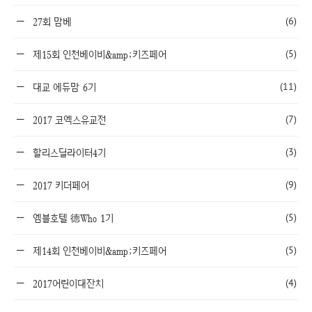
(6)
27회 맘베
(5)
제15회 인천베이비&amp;키즈페어
(11)
대교 에듀맘 6기
(7)
2017 코엑스유교전
(3)
할리스딜라이터4기
(9)
2017 키더페어
(5)
엠블호텔 德Who 1기
(5)
제14회 인천베이비&amp;키즈페어
(4)
2017어린이대잔치