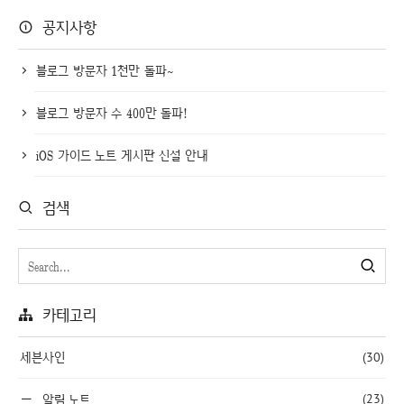
공지사항
블로그 방문자 1천만 돌파~
블로그 방문자 수 400만 돌파!
iOS 가이드 노트 게시판 신설 안내
검색
카테고리
세븐사인
(30)
(23)
알림 노트