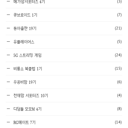
(3)
메가맘서포터즈 4기
(7)
큐브로이드 1기
(21)
동아출판 19기
(5)
유플레이어스
(24)
5G 스트리밍 게임
(15)
비룡소 북클럽 1기
(6)
우공비맘 19기
(4)
천재맘 서포터즈 10기
(8)
디딤돌 모모M 4기
(14)
RG메이트 7기