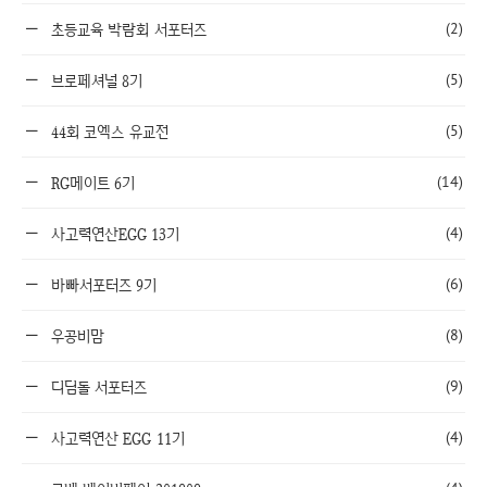
(2)
초등교육 박람회 서포터즈
(5)
브로페셔널 8기
(5)
44회 코엑스 유교전
(14)
RG메이트 6기
(4)
사고력연산EGG 13기
(6)
바빠서포터즈 9기
(8)
우공비맘
(9)
디딤돌 서포터즈
(4)
사고력연산 EGG 11기