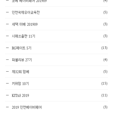
(4)
코베 베이비페어 201909
(5)
인천국제유아교육전
(3)
세텍 미베 201909
(3)
시매쓰출판 11기
(13)
RG메이트 5기
(4)
파블리뷰 27기
(5)
제32회 맘베
(15)
키위맘 10기
(11)
KITAS 2019
(3)
2019 인천베이비페어