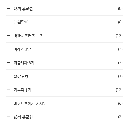
(0)
46회 유교전
(6)
36회맘베
(12)
바빠서포터즈 11기
(3)
미래엔U맘
(7)
퍼즐리아 8기
(1)
빨강도형
(12)
가누다 1기
(6)
바이트초이카 기자단
(2)
45회 유교전