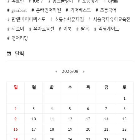
유교전
iOS 7
홈스쿨영어
초등영어
Cydia
gearbest
온라인어학원
기어베스트
초등국어
맘앤베이비엑스포
초등수학문제집
서울국제유아교육전
샤오미
유아교육전
이북
탈옥
리딩게이트
영어리딩
달력
«
2026/08
»
일
월
화
수
목
금
토
1
2
3
4
5
6
7
8
9
10
11
12
13
14
15
16
17
18
19
20
21
22
23
24
25
26
27
28
29