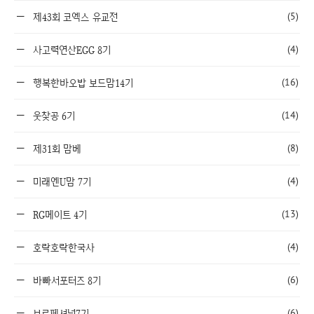
(5)
제43회 코엑스 유교전
(4)
사고력연산EGG 8기
(16)
행복한바오밥 보드맘14기
(14)
웃찾공 6기
(8)
제31회 맘베
(4)
미래엔U맘 7기
(13)
RG메이트 4기
(4)
호락호락한국사
(6)
바빠서포터즈 8기
(6)
브로페셔널7기