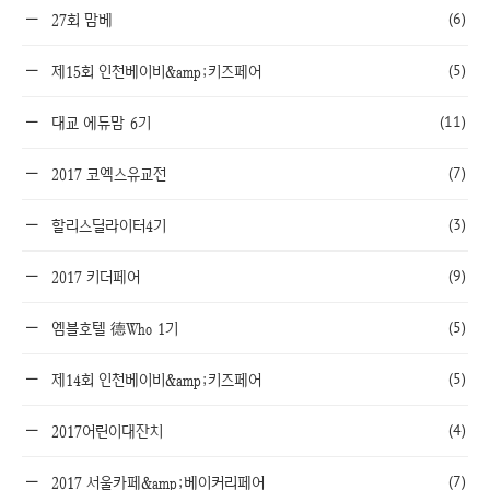
(6)
27회 맘베
(5)
제15회 인천베이비&amp;키즈페어
(11)
대교 에듀맘 6기
(7)
2017 코엑스유교전
(3)
할리스딜라이터4기
(9)
2017 키더페어
(5)
엠블호텔 德Who 1기
(5)
제14회 인천베이비&amp;키즈페어
(4)
2017어린이대잔치
(7)
2017 서울카페&amp;베이커리페어