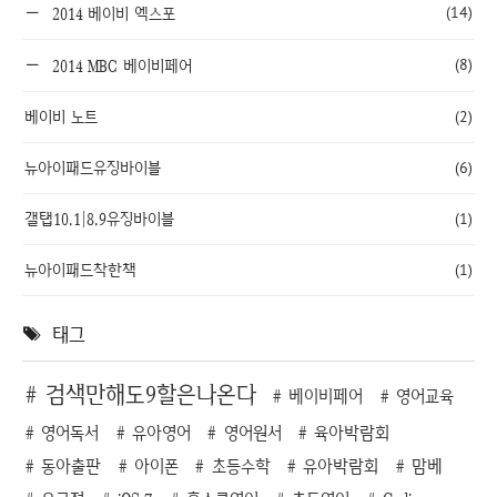
(14)
2014 베이비 엑스포
(8)
2014 MBC 베이비페어
베이비 노트
(2)
뉴아이패드유징바이블
(6)
갤탭10.1|8.9유징바이블
(1)
뉴아이패드착한책
(1)
태그
검색만해도9할은나온다
베이비페어
영어교육
영어독서
유아영어
영어원서
육아박람회
동아출판
아이폰
초등수학
유아박람회
맘베