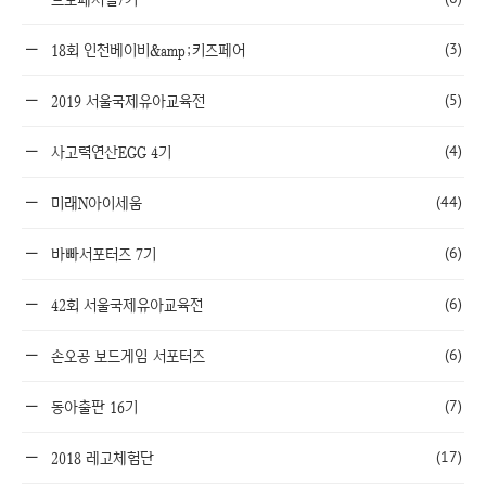
(3)
18회 인천베이비&amp;키즈페어
(5)
2019 서울국제유아교육전
(4)
사고력연산EGG 4기
(44)
미래N아이세움
(6)
바빠서포터즈 7기
(6)
42회 서울국제유아교육전
(6)
손오공 보드게임 서포터즈
(7)
동아출판 16기
(17)
2018 레고체험단