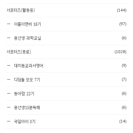
서포터즈(활동중)
(144)
(97)
이룸이앤비 18기
(6)
용선생 과학교실
서포터즈(종료)
(1028)
(9)
대치동교과서영어
(7)
디딤돌 모모 7기
(6)
동아맘 22기
(6)
용선생15분독해
(14)
국일아이 3기