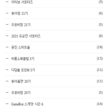
(3)
아티보 서포터즈
(6)
동아맘 21기
(5)
우공비맘 21기
(6)
2021 유교전 서포터즈
(18)
웅진 스마트올
(13)
비룡소북클럽 3기
(11)
디딤돌 모모M 5기
(11)
동아출판 20기
(5)
우공비맘 20기
(16)
GameBox 스게당 시즌 6