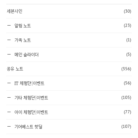
세븐사인
(30)
(23)
알림 노트
(1)
가족 노트
(5)
메인 슬라이더
공유 노트
(356)
(56)
IT 체험단|이벤트
(105)
기타 체험단|이벤트
(77)
아이 체험단|이벤트
(107)
기어베스트 핫딜