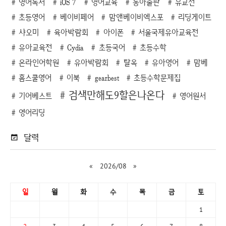
영어독서
iOS 7
영어교육
동아출판
유교전
초등영어
베이비페어
맘앤베이비엑스포
리딩게이트
샤오미
육아박람회
아이폰
서울국제유아교육전
유아교육전
Cydia
초등국어
초등수학
온라인어학원
유아박람회
탈옥
유아영어
맘베
홈스쿨영어
이북
gearbest
초등수학문제집
검색만해도9할은나온다
기어베스트
영어원서
영어리딩
달력
«
2026/08
»
일
월
화
수
목
금
토
1