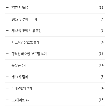
(11)
KITAS 2019
(3)
2019 인천베이비페어
(5)
제43회 코엑스 유교전
(4)
사고력연산EGG 8기
(16)
행복한바오밥 보드맘14기
(14)
웃찾공 6기
(8)
제31회 맘베
(4)
미래엔U맘 7기
(13)
RG메이트 4기