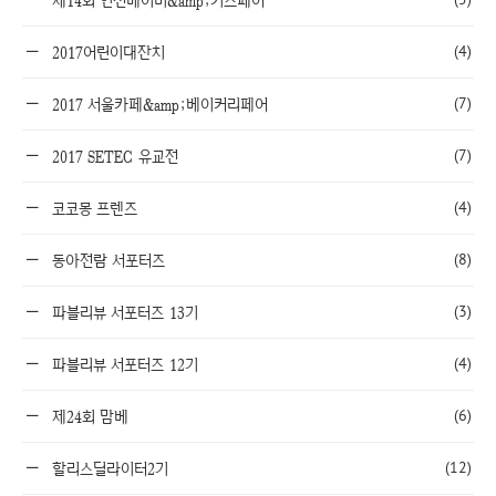
제14회 인천베이비&amp;키즈페어
(4)
2017어린이대잔치
(7)
2017 서울카페&amp;베이커리페어
(7)
2017 SETEC 유교전
(4)
코코몽 프렌즈
(8)
동아전람 서포터즈
(3)
파블리뷰 서포터즈 13기
(4)
파블리뷰 서포터즈 12기
(6)
제24회 맘베
(12)
할리스딜라이터2기