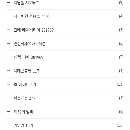
(9)
디딤돌 서포터즈
(4)
사고력연산 EGG 11기
(4)
코베 베이비페어 201909
(5)
인천국제유아교육전
(3)
세텍 미베 201909
(3)
시매쓰출판 11기
(13)
RG메이트 5기
(4)
파블리뷰 27기
(5)
제32회 맘베
(15)
키위맘 10기