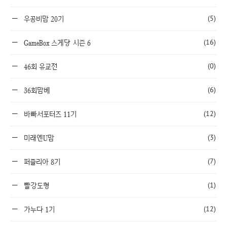
(5)
우공비맘 20기
(16)
GameBox 스게당 시즌 6
(0)
46회 유교전
(6)
36회맘베
(12)
바빠서포터즈 11기
(3)
미래엔U맘
(7)
퍼즐리아 8기
(1)
빨강도형
(12)
가누다 1기