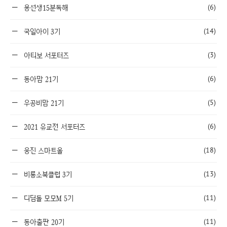
(6)
용선생15분독해
(14)
국일아이 3기
(3)
아티보 서포터즈
(6)
동아맘 21기
(5)
우공비맘 21기
(6)
2021 유교전 서포터즈
(18)
웅진 스마트올
(13)
비룡소북클럽 3기
(11)
디딤돌 모모M 5기
(11)
동아출판 20기