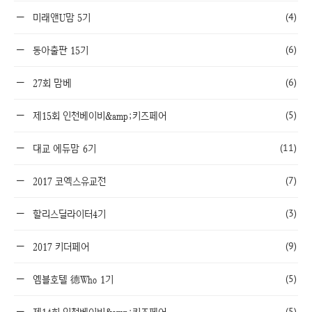
(4)
미래앤U맘 5기
(6)
동아출판 15기
(6)
27회 맘베
(5)
제15회 인천베이비&amp;키즈페어
(11)
대교 에듀맘 6기
(7)
2017 코엑스유교전
(3)
할리스딜라이터4기
(9)
2017 키더페어
(5)
엠블호텔 德Who 1기
(5)