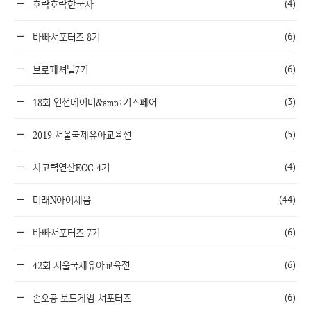
(4)
호락호락한국사
(6)
바빠서포터즈 8기
(6)
브로페셔널7기
(3)
18회 인천베이비&amp;키즈페어
(5)
2019 서울국제유아교육전
(4)
사고력연산EGG 4기
(44)
미래N아이세움
(6)
바빠서포터즈 7기
(6)
42회 서울국제유아교육전
(6)
손오공 보드게임 서포터즈