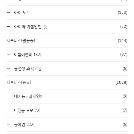
(150)
아이 노트
(22)
아이와 가볼만한 곳
서포터즈(활동중)
(144)
(97)
이룸이앤비 18기
(6)
용선생 과학교실
서포터즈(종료)
(1028)
(9)
대치동교과서영어
(7)
디딤돌 모모 7기
(6)
동아맘 22기