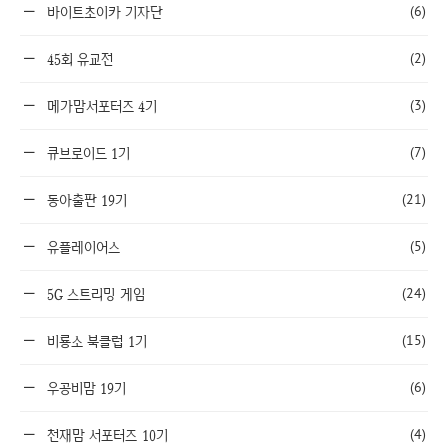
(6)
바이트초이카 기자단
(2)
45회 유교전
(3)
메가맘서포터즈 4기
(7)
큐브로이드 1기
(21)
동아출판 19기
(5)
유플레이어스
(24)
5G 스트리밍 게임
(15)
비룡소 북클럽 1기
(6)
우공비맘 19기
(4)
천재맘 서포터즈 10기