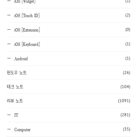
(1)
iOS [Widget]
(2)
iOS [Touch ID]
(0)
iOS [Extension]
(1)
iOS [Keyboard]
(1)
Android
윈도우 노트
(26)
테크 노트
(104)
리뷰 노트
(1091)
(281)
IT
(35)
Computer