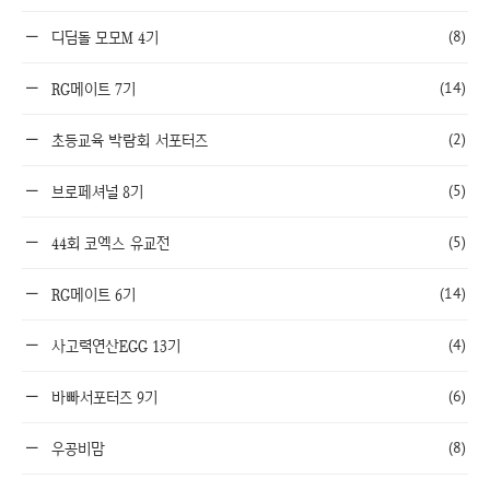
(8)
디딤돌 모모M 4기
(14)
RG메이트 7기
(2)
초등교육 박람회 서포터즈
(5)
브로페셔널 8기
(5)
44회 코엑스 유교전
(14)
RG메이트 6기
(4)
사고력연산EGG 13기
(6)
바빠서포터즈 9기
(8)
우공비맘