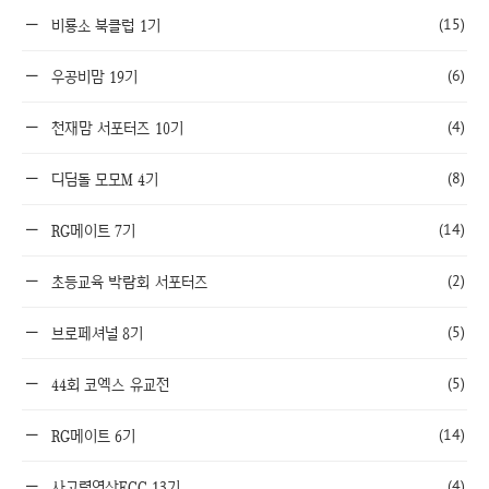
(15)
비룡소 북클럽 1기
(6)
우공비맘 19기
(4)
천재맘 서포터즈 10기
(8)
디딤돌 모모M 4기
(14)
RG메이트 7기
(2)
초등교육 박람회 서포터즈
(5)
브로페셔널 8기
(5)
44회 코엑스 유교전
(14)
RG메이트 6기
(4)
사고력연산EGG 13기