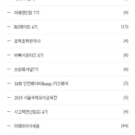
(4)
미래엔U맘 7기
(13)
RG메이트 4기
(4)
호락호락한국사
(6)
바빠서포터즈 8기
(6)
브로페셔널7기
(3)
18회 인천베이비&amp;키즈페어
(5)
2019 서울국제유아교육전
(4)
사고력연산EGG 4기
(44)
미래N아이세움