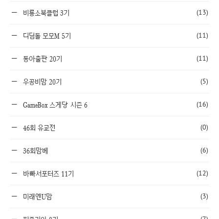
(13)
비룡소북클럽 3기
(11)
디딤돌 모모M 5기
(11)
동아출판 20기
(5)
우공비맘 20기
(16)
GameBox 스게당 시즌 6
(0)
46회 유교전
(6)
36회맘베
(12)
바빠서포터즈 11기
(3)
미래엔U맘