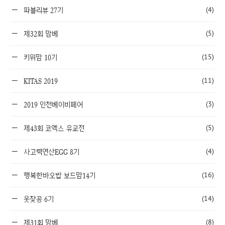
(4)
파블리뷰 27기
(5)
제32회 맘베
(15)
키위맘 10기
(11)
KITAS 2019
(3)
2019 인천베이비페어
(5)
제43회 코엑스 유교전
(4)
사고력연산EGG 8기
(16)
행복한바오밥 보드맘14기
(14)
웃찾공 6기
(8)
제31회 맘베