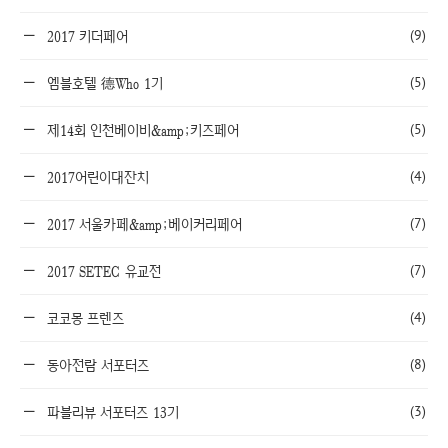
(9)
2017 키더페어
(5)
엠블호텔 德Who 1기
(5)
제14회 인천베이비&amp;키즈페어
(4)
2017어린이대잔치
(7)
2017 서울카페&amp;베이커리페어
(7)
2017 SETEC 유교전
(4)
코코몽 프렌즈
(8)
동아전람 서포터즈
(3)
파블리뷰 서포터즈 13기