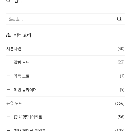
검색
카테고리
세븐사인
(30)
(23)
알림 노트
(1)
가족 노트
(5)
메인 슬라이더
공유 노트
(356)
(56)
IT 체험단|이벤트
(105)
기타 체험단|이벤트