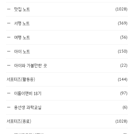
(1028)
맛집 노트
(369)
서평 노트
(36)
여행 노트
(150)
아이 노트
(22)
아이와 가볼만한 곳
서포터즈(활동중)
(144)
(97)
이룸이앤비 18기
(6)
용선생 과학교실
서포터즈(종료)
(1028)