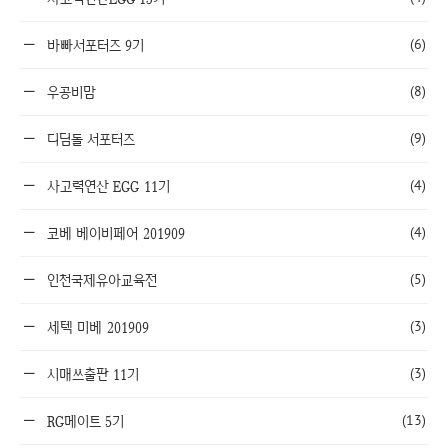
(6)
바빠서포터즈 9기
(8)
우공비맘
(9)
디딤돌 서포터즈
(4)
사고력연산 EGG 11기
(4)
코베 베이비페어 201909
(5)
인천국제유아교육전
(3)
세텍 미베 201909
(3)
시매쓰출판 11기
(13)
RG메이트 5기