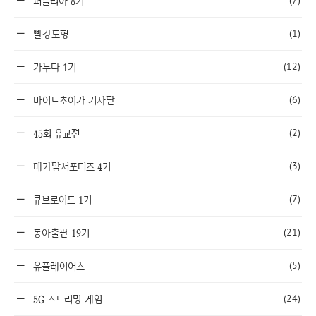
(7)
퍼즐리아 8기
(1)
빨강도형
(12)
가누다 1기
(6)
바이트초이카 기자단
(2)
45회 유교전
(3)
메가맘서포터즈 4기
(7)
큐브로이드 1기
(21)
동아출판 19기
(5)
유플레이어스
(24)
5G 스트리밍 게임