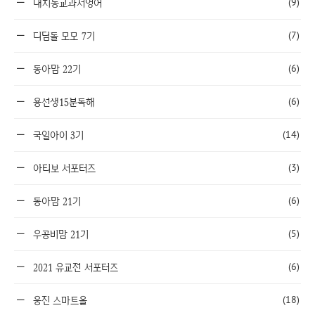
(9)
대치동교과서영어
(7)
디딤돌 모모 7기
(6)
동아맘 22기
(6)
용선생15분독해
(14)
국일아이 3기
(3)
아티보 서포터즈
(6)
동아맘 21기
(5)
우공비맘 21기
(6)
2021 유교전 서포터즈
(18)
웅진 스마트올