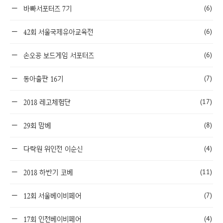
(6)
바빠서포터즈 7기
(6)
42회 서울국제유아교육전
(6)
손오공 보드게임 서포터즈
(7)
동아출판 16기
(17)
2018 레고체험단
(8)
29회 맘베
(4)
다락원 위인전 이순신
(11)
2018 하반기 코베
(7)
12회 서울베이비페어
(4)
17회 인천베이비페어