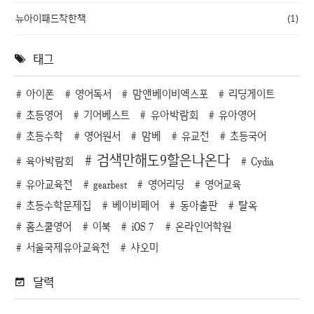
뉴아이패드착한책
(1)
태그
아이폰
영어독서
맘앤베이비엑스포
리딩게이트
초등영어
기어베스트
유아박람회
유아영어
초등수학
영어원서
맘베
유교전
초등국어
검색만해도9할은나온다
육아박람회
Cydia
유아교육전
gearbest
영어리딩
영어교육
초등수학문제집
베이비페어
동아출판
탈옥
홈스쿨영어
이북
iOS 7
온라인어학원
서울국제유아교육전
샤오미
달력