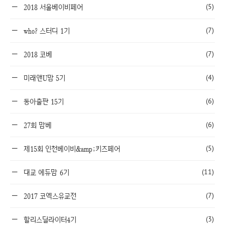
(5)
2018 서울베이비페어
(7)
who? 스터디 1기
(7)
2018 코베
(4)
미래앤U맘 5기
(6)
동아출판 15기
(6)
27회 맘베
(5)
제15회 인천베이비&amp;키즈페어
(11)
대교 에듀맘 6기
(7)
2017 코엑스유교전
(3)
할리스딜라이터4기