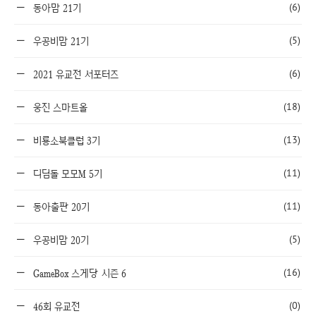
(6)
동아맘 21기
(5)
우공비맘 21기
(6)
2021 유교전 서포터즈
(18)
웅진 스마트올
(13)
비룡소북클럽 3기
(11)
디딤돌 모모M 5기
(11)
동아출판 20기
(5)
우공비맘 20기
(16)
GameBox 스게당 시즌 6
(0)
46회 유교전