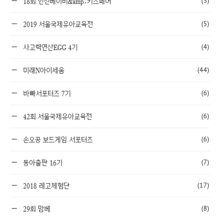
(3)
18회 인천베이비&amp;키즈페어
(5)
2019 서울국제유아교육전
(4)
사고력연산EGG 4기
(44)
미래N아이세움
(6)
바빠서포터즈 7기
(6)
42회 서울국제유아교육전
(6)
손오공 보드게임 서포터즈
(7)
동아출판 16기
(17)
2018 레고체험단
(8)
29회 맘베