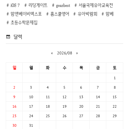
iOS 7
리딩게이트
gearbest
서울국제유아교육전
맘앤베이비엑스포
홈스쿨영어
유아박람회
맘베
초등수학문제집
달력
«
2026/08
»
일
월
화
수
목
금
토
1
2
3
4
5
6
7
8
9
10
11
12
13
14
15
16
17
18
19
20
21
22
23
24
25
26
27
28
29
30
31