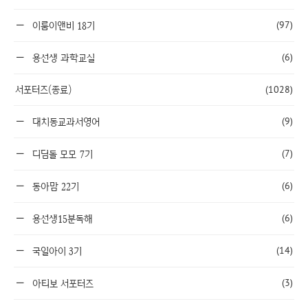
(97)
이룸이앤비 18기
(6)
용선생 과학교실
서포터즈(종료)
(1028)
(9)
대치동교과서영어
(7)
디딤돌 모모 7기
(6)
동아맘 22기
(6)
용선생15분독해
(14)
국일아이 3기
(3)
아티보 서포터즈