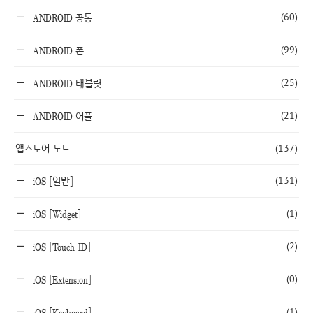
(60)
ANDROID 공통
(99)
ANDROID 폰
(25)
ANDROID 태블릿
(21)
ANDROID 어플
앱스토어 노트
(137)
(131)
iOS [일반]
(1)
iOS [Widget]
(2)
iOS [Touch ID]
(0)
iOS [Extension]
(1)
iOS [Keyboard]