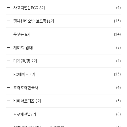
(4)
사고력연산EGG 8기
(16)
행복한바오밥 보드맘14기
(14)
웃찾공 6기
(8)
제31회 맘베
(4)
미래엔U맘 7기
(13)
RG메이트 4기
(4)
호락호락한국사
(6)
바빠서포터즈 8기
(6)
브로페셔널7기