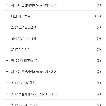
(5)
제15회 인천베이비&amp;키즈페어
(11)
대교 에듀맘 6기
(7)
2017 코엑스유교전
(3)
할리스딜라이터4기
(9)
2017 키더페어
(5)
엠블호텔 德Who 1기
(5)
제14회 인천베이비&amp;키즈페어
(4)
2017어린이대잔치
(7)
2017 서울카페&amp;베이커리페어
(7)
2017 SETEC 유교전