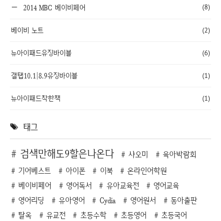
(8)
2014 MBC 베이비페어
베이비 노트
(2)
뉴아이패드유징바이블
(6)
갤탭10.1|8.9유징바이블
(1)
뉴아이패드착한책
(1)
태그
검색만해도9할은나온다
샤오미
육아박람회
기어베스트
아이폰
이북
온라인어학원
베이비페어
영어독서
유아교육전
영어교육
영어리딩
유아영어
Cydia
영어원서
동아출판
탈옥
유교전
초등수학
초등영어
초등국어