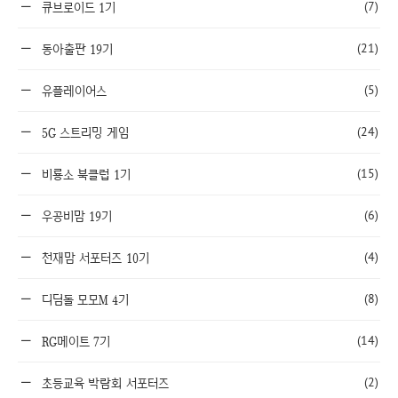
(7)
큐브로이드 1기
(21)
동아출판 19기
(5)
유플레이어스
(24)
5G 스트리밍 게임
(15)
비룡소 북클럽 1기
(6)
우공비맘 19기
(4)
천재맘 서포터즈 10기
(8)
디딤돌 모모M 4기
(14)
RG메이트 7기
(2)
초등교육 박람회 서포터즈