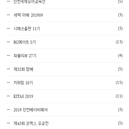
(5)
인천국제유아교육전
(3)
세텍 미베 201909
(3)
시매쓰출판 11기
(13)
RG메이트 5기
(4)
파블리뷰 27기
(5)
제32회 맘베
(15)
키위맘 10기
(11)
KITAS 2019
(3)
2019 인천베이비페어
(5)
제43회 코엑스 유교전