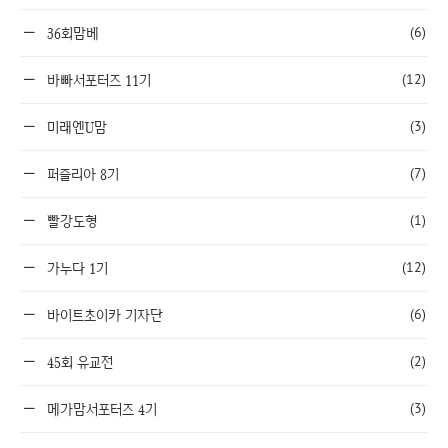
(6)
36회맘베
(12)
바빠서포터즈 11기
(3)
미래엔U맘
(7)
퍼즐리아 8기
(1)
빨강도형
(12)
가누다 1기
(6)
바이트초이카 기자단
(2)
45회 유교전
(3)
메가맘서포터즈 4기