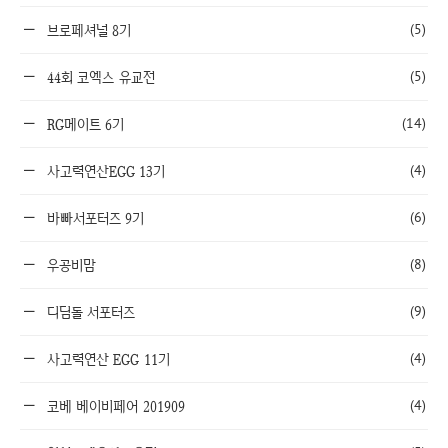
(5)
브로페셔널 8기
(5)
44회 코엑스 유교전
(14)
RG메이트 6기
(4)
사고력연산EGG 13기
(6)
바빠서포터즈 9기
(8)
우공비맘
(9)
디딤돌 서포터즈
(4)
사고력연산 EGG 11기
(4)
코베 베이비페어 201909