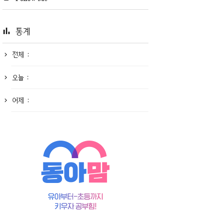
통계
전체 :
오늘 :
어제 :