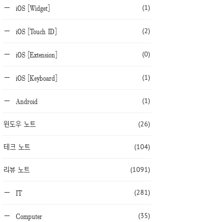
(1)
iOS [Widget]
(2)
iOS [Touch ID]
(0)
iOS [Extension]
(1)
iOS [Keyboard]
(1)
Android
윈도우 노트
(26)
테크 노트
(104)
리뷰 노트
(1091)
(281)
IT
(35)
Computer