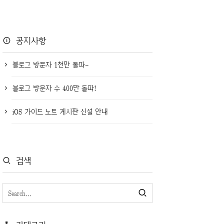
공지사항
블로그 방문자 1천만 돌파~
블로그 방문자 수 400만 돌파!
iOS 가이드 노트 게시판 신설 안내
검색