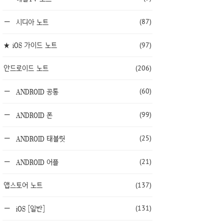
(87)
시디아 노트
★ iOS 가이드 노트
(97)
안드로이드 노트
(206)
(60)
ANDROID 공통
(99)
ANDROID 폰
(25)
ANDROID 태블릿
(21)
ANDROID 어플
앱스토어 노트
(137)
(131)
iOS [일반]