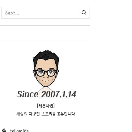
[세븐사인]
- 세상의 다양한 스토리를 공유합니다 -
Follow Me