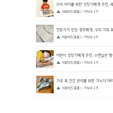
서포터즈(종료) / 가누다 1기
서포터즈(종료) / 가누다 1기
서포터즈(종료) / 가누다 1기
서포터즈(종료) / 가누다 1기