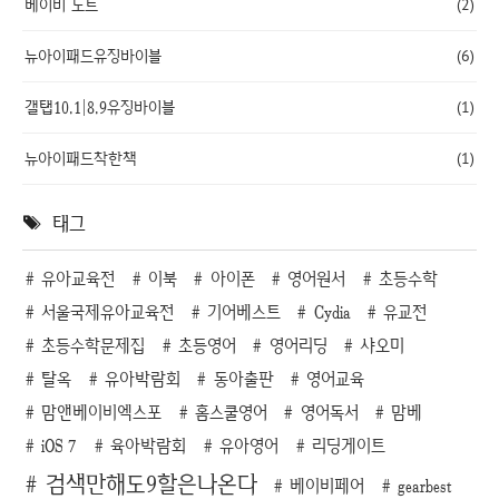
베이비 노트
(2)
뉴아이패드유징바이블
(6)
갤탭10.1|8.9유징바이블
(1)
뉴아이패드착한책
(1)
태그
유아교육전
이북
아이폰
영어원서
초등수학
서울국제유아교육전
기어베스트
Cydia
유교전
초등수학문제집
초등영어
영어리딩
샤오미
탈옥
유아박람회
동아출판
영어교육
맘앤베이비엑스포
홈스쿨영어
영어독서
맘베
iOS 7
육아박람회
유아영어
리딩게이트
검색만해도9할은나온다
베이비페어
gearbest