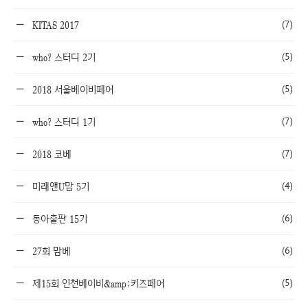
(7)
KITAS 2017
(5)
who? 스터디 2기
(5)
2018 서울베이비페어
(7)
who? 스터디 1기
(7)
2018 코베
(4)
미래앤U맘 5기
(6)
동아출판 15기
(6)
27회 맘베
(5)
제15회 인천베이비&amp;키즈페어