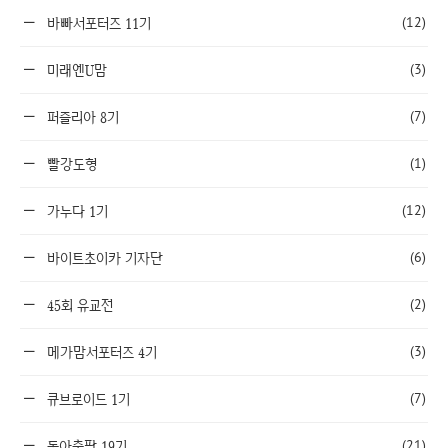
(12)
바빠서포터즈 11기
(3)
미래엔U맘
(7)
퍼즐리아 8기
(1)
빨강도형
(12)
가누다 1기
(6)
바이트초이카 기자단
(2)
45회 유교전
(3)
메가맘서포터즈 4기
(7)
큐브로이드 1기
(21)
동아출판 19기