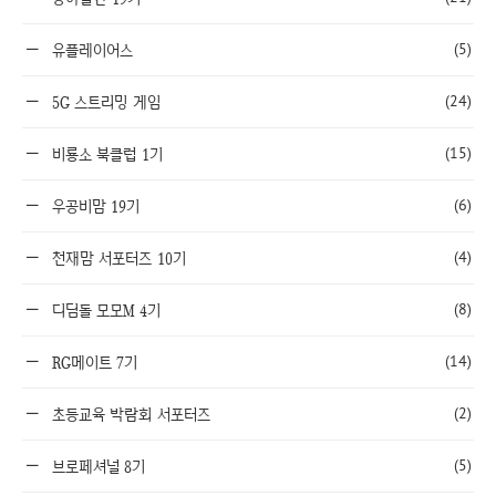
(5)
유플레이어스
(24)
5G 스트리밍 게임
(15)
비룡소 북클럽 1기
(6)
우공비맘 19기
(4)
천재맘 서포터즈 10기
(8)
디딤돌 모모M 4기
(14)
RG메이트 7기
(2)
초등교육 박람회 서포터즈
(5)
브로페셔널 8기