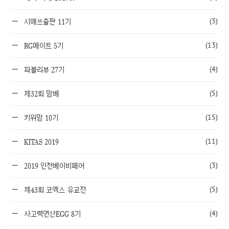
(3)
시매쓰출판 11기
(13)
RG메이트 5기
(4)
파블리뷰 27기
(5)
제32회 맘베
(15)
키위맘 10기
(11)
KITAS 2019
(3)
2019 인천베이비페어
(5)
제43회 코엑스 유교전
(4)
사고력연산EGG 8기