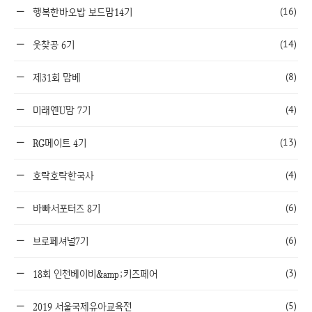
(16)
행복한바오밥 보드맘14기
(14)
웃찾공 6기
(8)
제31회 맘베
(4)
미래엔U맘 7기
(13)
RG메이트 4기
(4)
호락호락한국사
(6)
바빠서포터즈 8기
(6)
브로페셔널7기
(3)
18회 인천베이비&amp;키즈페어
(5)
2019 서울국제유아교육전