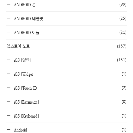
(99)
ANDROID 폰
(25)
ANDROID 태블릿
(21)
ANDROID 어플
앱스토어 노트
(137)
(131)
iOS [일반]
(1)
iOS [Widget]
(2)
iOS [Touch ID]
(0)
iOS [Extension]
(1)
iOS [Keyboard]
(1)
Android