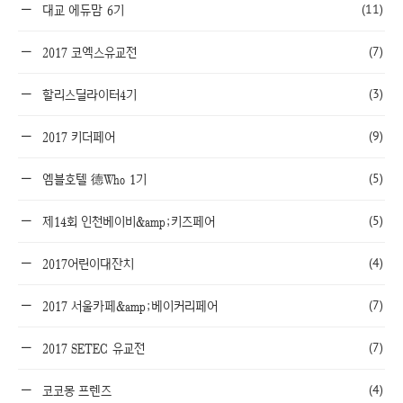
(11)
대교 에듀맘 6기
(7)
2017 코엑스유교전
(3)
할리스딜라이터4기
(9)
2017 키더페어
(5)
엠블호텔 德Who 1기
(5)
제14회 인천베이비&amp;키즈페어
(4)
2017어린이대잔치
(7)
2017 서울카페&amp;베이커리페어
(7)
2017 SETEC 유교전
(4)
코코몽 프렌즈