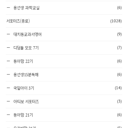
(6)
용선생 과학교실
서포터즈(종료)
(1028)
(9)
대치동교과서영어
(7)
디딤돌 모모 7기
(6)
동아맘 22기
(6)
용선생15분독해
(14)
국일아이 3기
(3)
아티보 서포터즈
(6)
동아맘 21기