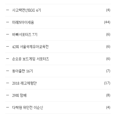
(4)
사고력연산EGG 4기
(44)
미래N아이세움
(6)
바빠서포터즈 7기
(6)
42회 서울국제유아교육전
(6)
손오공 보드게임 서포터즈
(7)
동아출판 16기
(17)
2018 레고체험단
(8)
29회 맘베
(4)
다락원 위인전 이순신