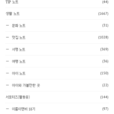
TIP 노트
(44)
생활 노트
(1667)
(31)
문화 노트
(1028)
맛집 노트
(369)
서평 노트
(36)
여행 노트
(150)
아이 노트
(22)
아이와 가볼만한 곳
서포터즈(활동중)
(144)
(97)
이룸이앤비 18기