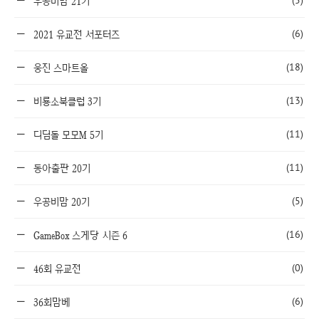
(5)
우공비맘 21기
(6)
2021 유교전 서포터즈
(18)
웅진 스마트올
(13)
비룡소북클럽 3기
(11)
디딤돌 모모M 5기
(11)
동아출판 20기
(5)
우공비맘 20기
(16)
GameBox 스게당 시즌 6
(0)
46회 유교전
(6)
36회맘베