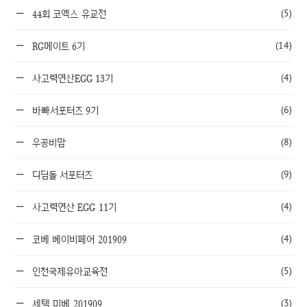
(5)
44회 코엑스 유교전
(14)
RG메이트 6기
(4)
사고력연산EGG 13기
(6)
바빠서포터즈 9기
(8)
우공비맘
(9)
디딤돌 서포터즈
(4)
사고력연산 EGG 11기
(4)
코베 베이비페어 201909
(5)
인천국제유아교육전
(3)
세텍 미베 201909