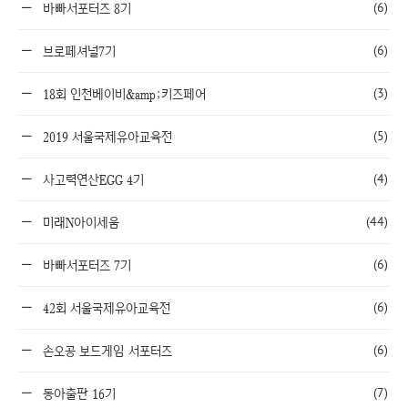
(6)
바빠서포터즈 8기
(6)
브로페셔널7기
(3)
18회 인천베이비&amp;키즈페어
(5)
2019 서울국제유아교육전
(4)
사고력연산EGG 4기
(44)
미래N아이세움
(6)
바빠서포터즈 7기
(6)
42회 서울국제유아교육전
(6)
손오공 보드게임 서포터즈
(7)
동아출판 16기