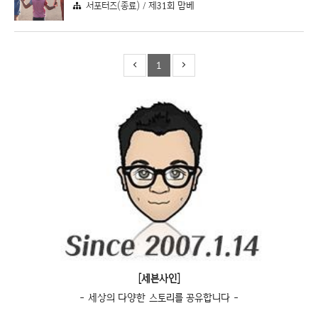
서포터즈(종료) / 제31회 맘베
1
[세븐사인]
- 세상의 다양한 스토리를 공유합니다 -