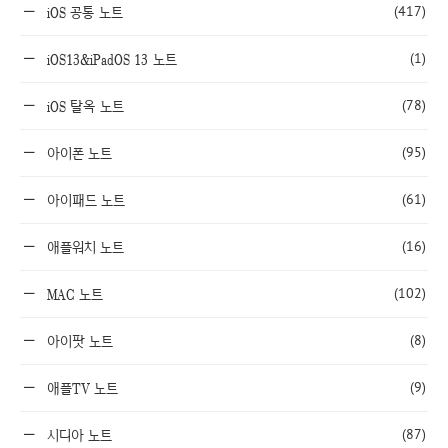
(417)
iOS 공통 노트
(1)
iOS13&iPadOS 13 노트
(78)
iOS 탈옥 노트
(95)
아이폰 노트
(61)
아이패드 노트
(16)
애플워치 노트
(102)
MAC 노트
(8)
아이팟 노트
(9)
애플TV 노트
(87)
시디아 노트