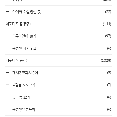
(22)
아이와 가볼만한 곳
서포터즈(활동중)
(144)
(97)
이룸이앤비 18기
(6)
용선생 과학교실
서포터즈(종료)
(1028)
(9)
대치동교과서영어
(7)
디딤돌 모모 7기
(6)
동아맘 22기
(6)
용선생15분독해