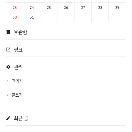
23
24
25
26
27
28
29
30
31
보관함
링크
관리
관리자
글쓰기
최근 글