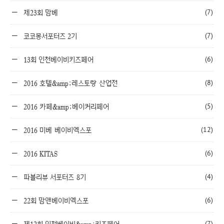
(7)
제23회 맘베
(7)
코코몽서포터즈 2기
(6)
13회 인천베이비키즈페어
(8)
2016 호텔&amp;레스토랑 산업전
(5)
2016 카페&amp;베이커리페어
(12)
2016 미베 베이비엑스포
(6)
2016 KITAS
(4)
파블리뷰 서포터즈 8기
(6)
22회 맘앤베이비엑스포
(7)