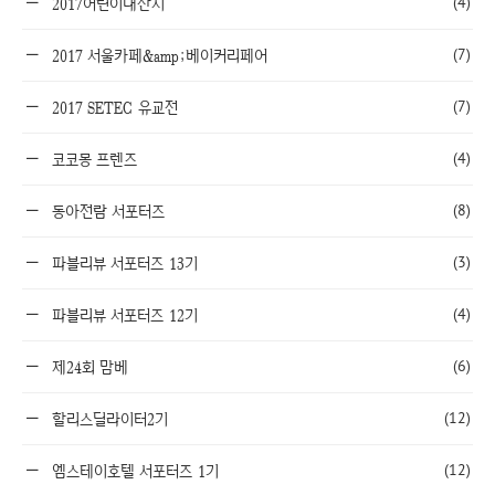
(4)
2017어린이대잔치
(7)
2017 서울카페&amp;베이커리페어
(7)
2017 SETEC 유교전
(4)
코코몽 프렌즈
(8)
동아전람 서포터즈
(3)
파블리뷰 서포터즈 13기
(4)
파블리뷰 서포터즈 12기
(6)
제24회 맘베
(12)
할리스딜라이터2기
(12)
엠스테이호텔 서포터즈 1기