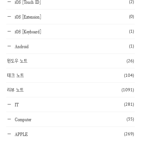
(2)
iOS [Touch ID]
(0)
iOS [Extension]
(1)
iOS [Keyboard]
(1)
Android
윈도우 노트
(26)
테크 노트
(104)
리뷰 노트
(1091)
(281)
IT
(35)
Computer
(269)
APPLE