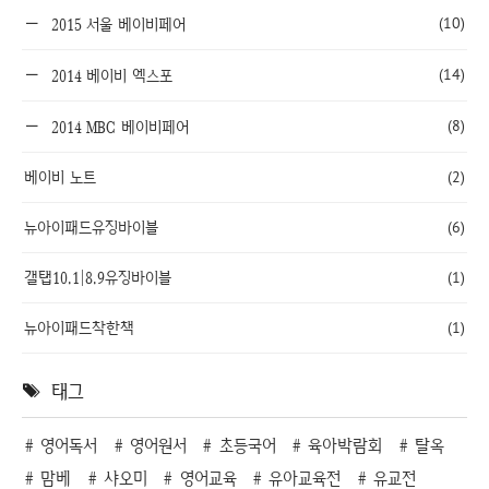
(10)
2015 서울 베이비페어
(14)
2014 베이비 엑스포
(8)
2014 MBC 베이비페어
베이비 노트
(2)
뉴아이패드유징바이블
(6)
갤탭10.1|8.9유징바이블
(1)
뉴아이패드착한책
(1)
태그
영어독서
영어원서
초등국어
육아박람회
탈옥
맘베
샤오미
영어교육
유아교육전
유교전