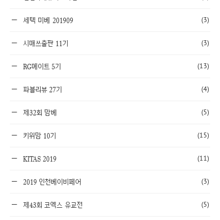
(3)
세텍 미베 201909
(3)
시매쓰출판 11기
(13)
RG메이트 5기
(4)
파블리뷰 27기
(5)
제32회 맘베
(15)
키위맘 10기
(11)
KITAS 2019
(3)
2019 인천베이비페어
(5)
제43회 코엑스 유교전