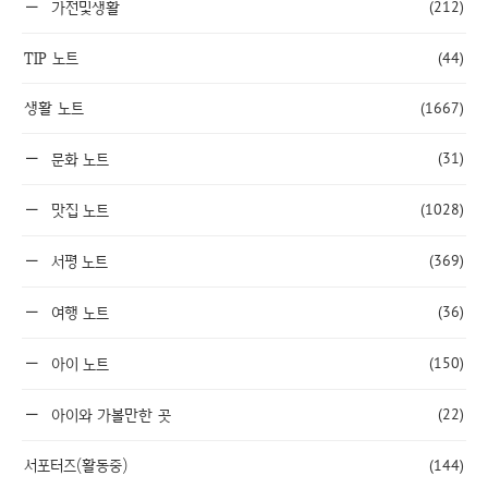
(212)
가전및생활
TIP 노트
(44)
생활 노트
(1667)
(31)
문화 노트
(1028)
맛집 노트
(369)
서평 노트
(36)
여행 노트
(150)
아이 노트
(22)
아이와 가볼만한 곳
서포터즈(활동중)
(144)