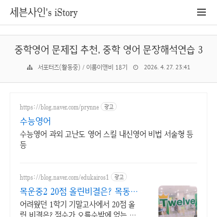
세븐사인's iStory
중학영어 문제집 추천, 중학 영어 문장해석연습 3
서포터즈(활동중) / 이룸이앤비 18기
2026. 4. 27. 23:41
https://blog.naver.com/prynne
광고
수능영어
수능영어 과외 고난도 영어 스킬 내신영어 비법 서술형 등
등
https://blog.naver.com/edukairos1
광고
목운중2 20점 올린비결은? 목동
중등영어전문
어려웠던 1학기 기말고사에서 20점 올
린 비결은? 점수가 오를수밖에 없는 시