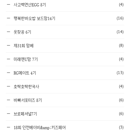
(4)
사고력연산EGG 8기
(16)
행복한바오밥 보드맘14기
(14)
웃찾공 6기
(8)
제31회 맘베
(4)
미래엔U맘 7기
(13)
RG메이트 4기
(4)
호락호락한국사
(6)
바빠서포터즈 8기
(6)
브로페셔널7기
(3)
18회 인천베이비&amp;키즈페어