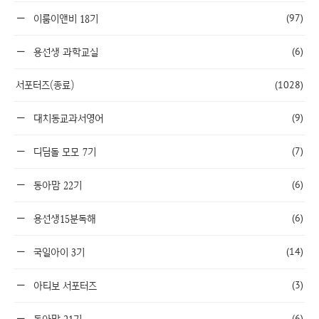
(97)
이룸이앤비 18기
(6)
용선생 과학교실
서포터즈(종료)
(1028)
(9)
대치동교과서영어
(7)
디딤돌 모모 7기
(6)
동아맘 22기
(6)
용선생15분독해
(14)
국일아이 3기
(3)
아티보 서포터즈
(6)