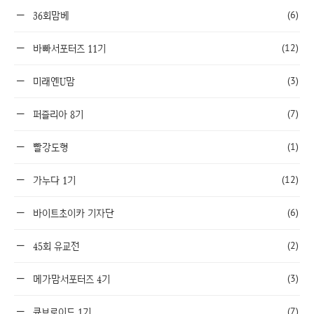
(6)
36회맘베
(12)
바빠서포터즈 11기
(3)
미래엔U맘
(7)
퍼즐리아 8기
(1)
빨강도형
(12)
가누다 1기
(6)
바이트초이카 기자단
(2)
45회 유교전
(3)
메가맘서포터즈 4기
(7)
큐브로이드 1기