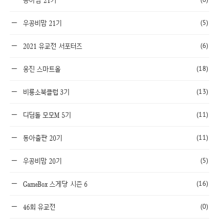
동아맘 21기
(5)
우공비맘 21기
(6)
2021 유교전 서포터즈
(18)
웅진 스마트올
(13)
비룡소북클럽 3기
(11)
디딤돌 모모M 5기
(11)
동아출판 20기
(5)
우공비맘 20기
(16)
GameBox 스게당 시즌 6
(0)
46회 유교전