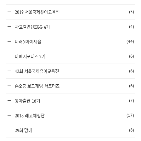
(5)
2019 서울국제유아교육전
(4)
사고력연산EGG 4기
(44)
미래N아이세움
(6)
바빠서포터즈 7기
(6)
42회 서울국제유아교육전
(6)
손오공 보드게임 서포터즈
(7)
동아출판 16기
(17)
2018 레고체험단
(8)
29회 맘베