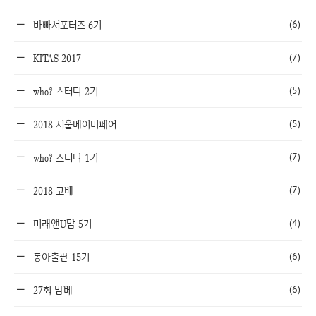
(6)
바빠서포터즈 6기
(7)
KITAS 2017
(5)
who? 스터디 2기
(5)
2018 서울베이비페어
(7)
who? 스터디 1기
(7)
2018 코베
(4)
미래앤U맘 5기
(6)
동아출판 15기
(6)
27회 맘베