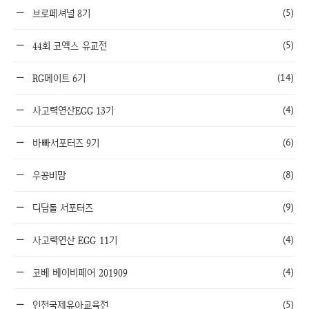
(5)
브로페셔널 8기
(5)
44회 코엑스 유교전
(14)
RG메이트 6기
(4)
사고력연산EGG 13기
(6)
바빠서포터즈 9기
(8)
우공비맘
(9)
디딤돌 서포터즈
(4)
사고력연산 EGG 11기
(4)
코베 베이비페어 201909
(5)
인천국제유아교육전