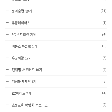
(21)
동아출판 19기
(5)
유플레이어스
(24)
5G 스트리밍 게임
(15)
비룡소 북클럽 1기
(6)
우공비맘 19기
(4)
천재맘 서포터즈 10기
(8)
디딤돌 모모M 4기
(14)
RG메이트 7기
(2)
초등교육 박람회 서포터즈