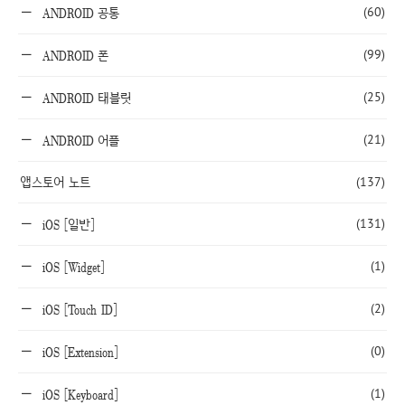
(60)
ANDROID 공통
(99)
ANDROID 폰
(25)
ANDROID 태블릿
(21)
ANDROID 어플
앱스토어 노트
(137)
(131)
iOS [일반]
(1)
iOS [Widget]
(2)
iOS [Touch ID]
(0)
iOS [Extension]
(1)
iOS [Keyboard]