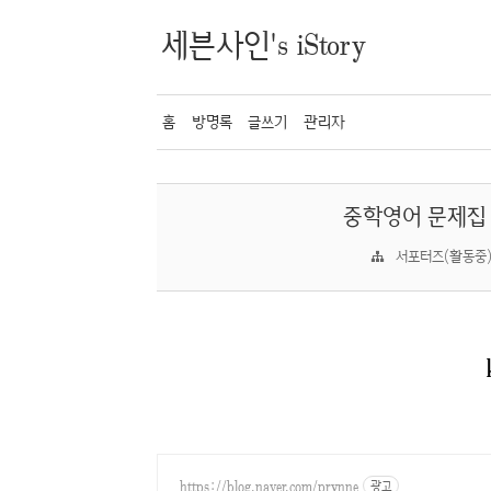
세븐사인's iStory
홈
방명록
글쓰기
관리자
중학영어 문제집 
서포터즈(활동중)
https://blog.naver.com/prynne
광고