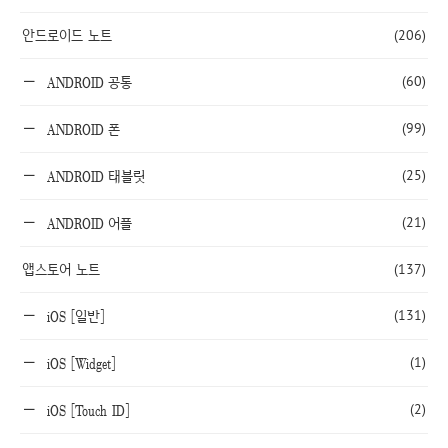
안드로이드 노트
(206)
(60)
ANDROID 공통
(99)
ANDROID 폰
(25)
ANDROID 태블릿
(21)
ANDROID 어플
앱스토어 노트
(137)
(131)
iOS [일반]
(1)
iOS [Widget]
(2)
iOS [Touch ID]