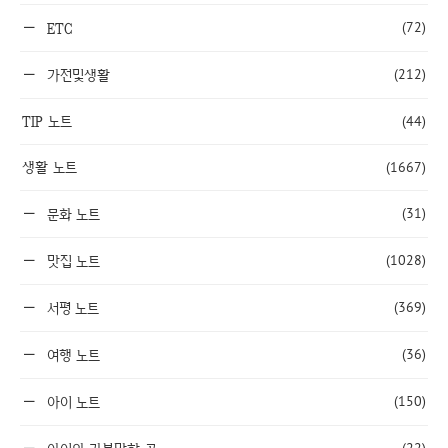
(72)
ETC
(212)
가전및생활
TIP 노트
(44)
생활 노트
(1667)
(31)
문화 노트
(1028)
맛집 노트
(369)
서평 노트
(36)
여행 노트
(150)
아이 노트