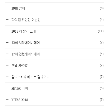
(8)
29회 맘베
(4)
다락원 위인전 이순신
(11)
2018 하반기 코베
(7)
12회 서울베이비페어
(4)
17회 인천베이비페어
(7)
호텔 SHOW
(7)
할리스커피 베스트 딜라이터
(3)
SETEC 미베
(7)
KITAS 2018