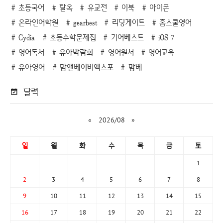
초등국어
탈옥
유교전
이북
아이폰
온라인어학원
gearbest
리딩게이트
홈스쿨영어
Cydia
초등수학문제집
기어베스트
iOS 7
영어독서
유아박람회
영어원서
영어교육
유아영어
맘앤베이비엑스포
맘베
달력
«
2026/08
»
일
월
화
수
목
금
토
1
2
3
4
5
6
7
8
9
10
11
12
13
14
15
16
17
18
19
20
21
22