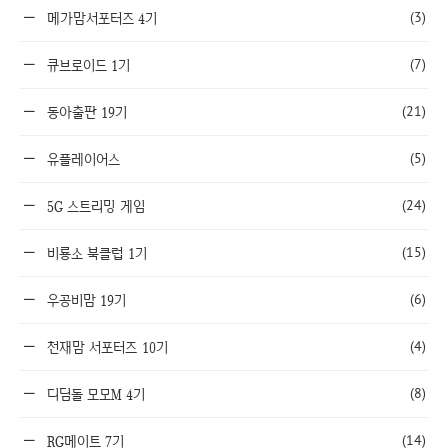
(3)
메가맘서포터즈 4기
(7)
큐브로이드 1기
(21)
동아출판 19기
(5)
유플레이어스
(24)
5G 스트리밍 게임
(15)
비룡소 북클럽 1기
(6)
우공비맘 19기
(4)
천재맘 서포터즈 10기
(8)
디딤돌 모모M 4기
(14)
RG메이트 7기