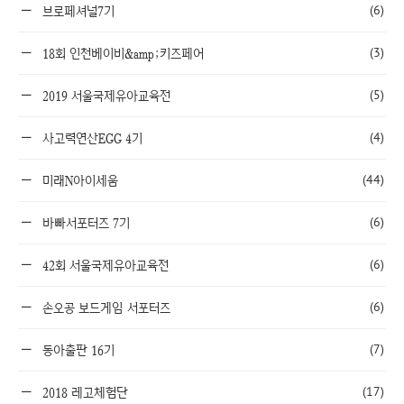
(6)
브로페셔널7기
(3)
18회 인천베이비&amp;키즈페어
(5)
2019 서울국제유아교육전
(4)
사고력연산EGG 4기
(44)
미래N아이세움
(6)
바빠서포터즈 7기
(6)
42회 서울국제유아교육전
(6)
손오공 보드게임 서포터즈
(7)
동아출판 16기
(17)
2018 레고체험단