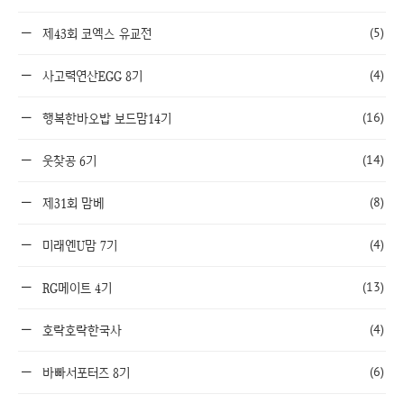
(5)
제43회 코엑스 유교전
(4)
사고력연산EGG 8기
(16)
행복한바오밥 보드맘14기
(14)
웃찾공 6기
(8)
제31회 맘베
(4)
미래엔U맘 7기
(13)
RG메이트 4기
(4)
호락호락한국사
(6)
바빠서포터즈 8기