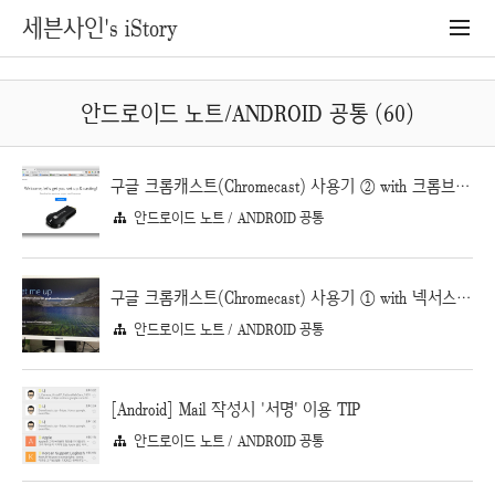
세븐사인's iStory
안드로이드 노트/ANDROID 공통 (60)
구글 크롬캐스트(Chromecast) 사용기 ② with 크롬브라우저
안드로이드 노트 / ANDROID 공통
구글 크롬캐스트(Chromecast) 사용기 ① with 넥서스 7(2013)
안드로이드 노트 / ANDROID 공통
[Android] Mail 작성시 '서명' 이용 TIP
안드로이드 노트 / ANDROID 공통