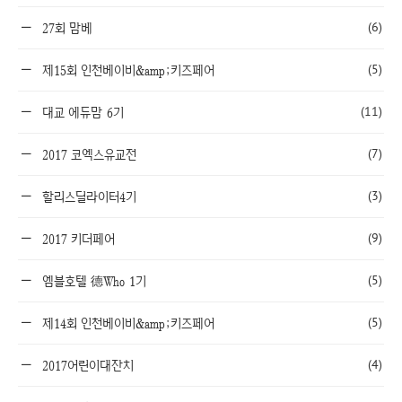
(6)
27회 맘베
(5)
제15회 인천베이비&amp;키즈페어
(11)
대교 에듀맘 6기
(7)
2017 코엑스유교전
(3)
할리스딜라이터4기
(9)
2017 키더페어
(5)
엠블호텔 德Who 1기
(5)
제14회 인천베이비&amp;키즈페어
(4)
2017어린이대잔치