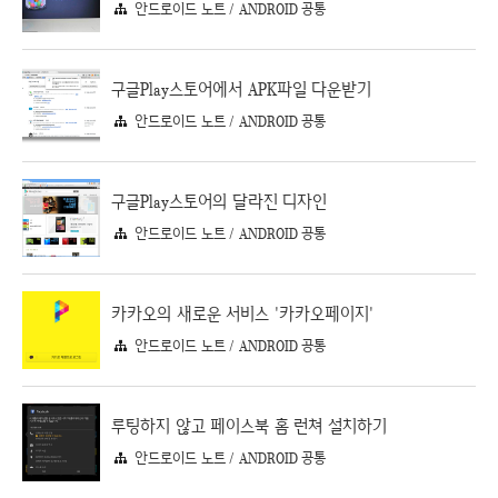
안드로이드 노트 / ANDROID 공통
구글Play스토어에서 APK파일 다운받기
안드로이드 노트 / ANDROID 공통
구글Play스토어의 달라진 디자인
안드로이드 노트 / ANDROID 공통
카카오의 새로운 서비스 '카카오페이지'
안드로이드 노트 / ANDROID 공통
루팅하지 않고 페이스북 홈 런쳐 설치하기
안드로이드 노트 / ANDROID 공통