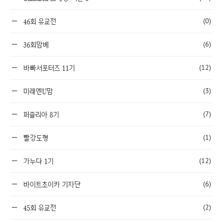
(0)
46회 유교전
(6)
36회맘베
(12)
바빠서포터즈 11기
(3)
미래엔U맘
(7)
퍼즐리아 8기
(1)
빨강도형
(12)
가누다 1기
(6)
바이트초이카 기자단
(2)
45회 유교전