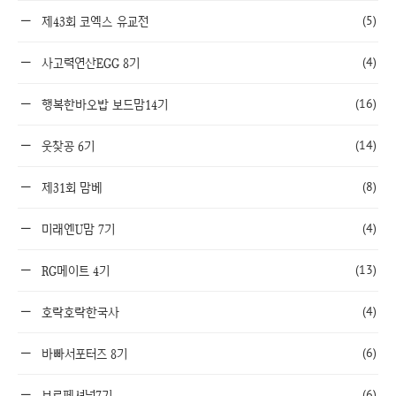
(5)
제43회 코엑스 유교전
(4)
사고력연산EGG 8기
(16)
행복한바오밥 보드맘14기
(14)
웃찾공 6기
(8)
제31회 맘베
(4)
미래엔U맘 7기
(13)
RG메이트 4기
(4)
호락호락한국사
(6)
바빠서포터즈 8기
(6)
브로페셔널7기