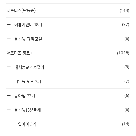
서포터즈(활동중)
(144)
(97)
이룸이앤비 18기
(6)
용선생 과학교실
서포터즈(종료)
(1028)
(9)
대치동교과서영어
(7)
디딤돌 모모 7기
(6)
동아맘 22기
(6)
용선생15분독해
(14)
국일아이 3기