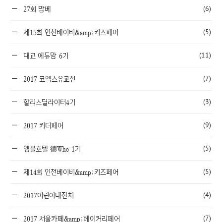
(6)
27회 맘베
(5)
제15회 인천베이비&amp;키즈페어
(11)
대교 에듀맘 6기
(7)
2017 코엑스유교전
(3)
할리스딜라이터4기
(9)
2017 키더페어
(5)
엠블호텔 德Who 1기
(5)
제14회 인천베이비&amp;키즈페어
(4)
2017어린이대잔치
(7)
2017 서울카페&amp;베이커리페어