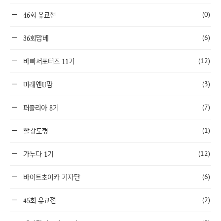
(0)
46회 유교전
(6)
36회맘베
(12)
바빠서포터즈 11기
(3)
미래엔U맘
(7)
퍼즐리아 8기
(1)
빨강도형
(12)
가누다 1기
(6)
바이트초이카 기자단
(2)
45회 유교전