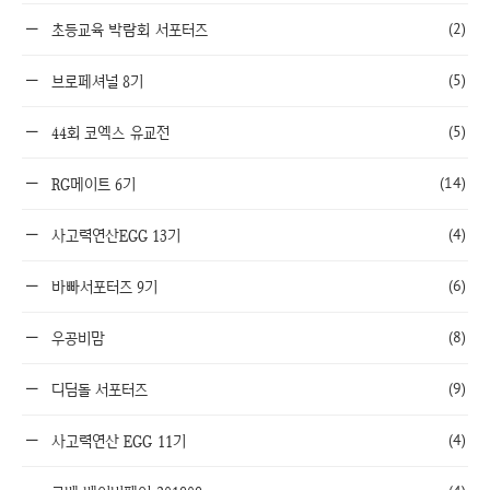
(2)
초등교육 박람회 서포터즈
(5)
브로페셔널 8기
(5)
44회 코엑스 유교전
(14)
RG메이트 6기
(4)
사고력연산EGG 13기
(6)
바빠서포터즈 9기
(8)
우공비맘
(9)
디딤돌 서포터즈
(4)
사고력연산 EGG 11기