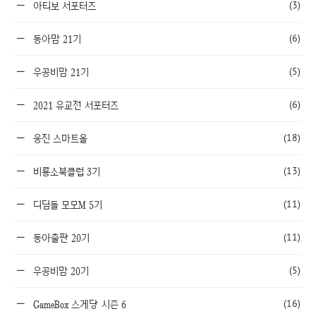
(3)
아티보 서포터즈
(6)
동아맘 21기
(5)
우공비맘 21기
(6)
2021 유교전 서포터즈
(18)
웅진 스마트올
(13)
비룡소북클럽 3기
(11)
디딤돌 모모M 5기
(11)
동아출판 20기
(5)
우공비맘 20기
(16)
GameBox 스게당 시즌 6