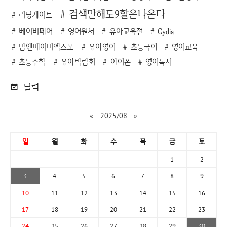
검색만해도9할은나온다
리딩게이트
베이비페어
영어원서
유아교육전
Cydia
맘앤베이비엑스포
유아영어
초등국어
영어교육
초등수학
유아박람회
아이폰
영어독서
달력
«
2025/08
»
일
월
화
수
목
금
토
1
2
3
4
5
6
7
8
9
10
11
12
13
14
15
16
17
18
19
20
21
22
23
24
25
26
27
28
29
30