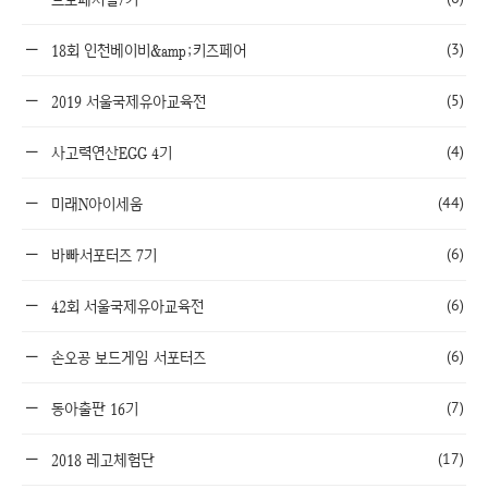
(3)
18회 인천베이비&amp;키즈페어
(5)
2019 서울국제유아교육전
(4)
사고력연산EGG 4기
(44)
미래N아이세움
(6)
바빠서포터즈 7기
(6)
42회 서울국제유아교육전
(6)
손오공 보드게임 서포터즈
(7)
동아출판 16기
(17)
2018 레고체험단