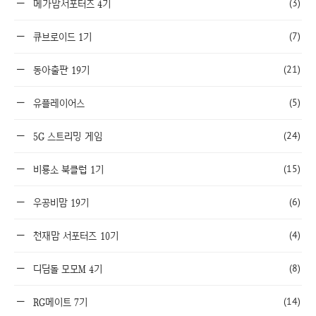
(3)
메가맘서포터즈 4기
(7)
큐브로이드 1기
(21)
동아출판 19기
(5)
유플레이어스
(24)
5G 스트리밍 게임
(15)
비룡소 북클럽 1기
(6)
우공비맘 19기
(4)
천재맘 서포터즈 10기
(8)
디딤돌 모모M 4기
(14)
RG메이트 7기