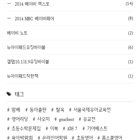
(14)
2014 베이비 엑스포
(8)
2014 MBC 베이비페어
베이비 노트
(2)
뉴아이패드유징바이블
(6)
갤탭10.1|8.9유징바이블
(1)
뉴아이패드착한책
(1)
태그
맘베
동아출판
탈옥
서울국제유아교육전
영어리딩
샤오미
gearbest
유교전
초등수학문제집
이북
iOS 7
기어베스트
육아박람회
온라인어학원
초등영어
홈스쿨영어