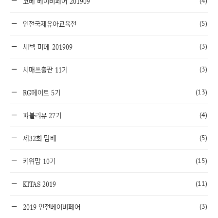
(4)
코베 베이비페어 201909
(5)
인천국제유아교육전
(3)
세텍 미베 201909
(3)
시매쓰출판 11기
(13)
RG메이트 5기
(4)
파블리뷰 27기
(5)
제32회 맘베
(15)
키위맘 10기
(11)
KITAS 2019
(3)
2019 인천베이비페어