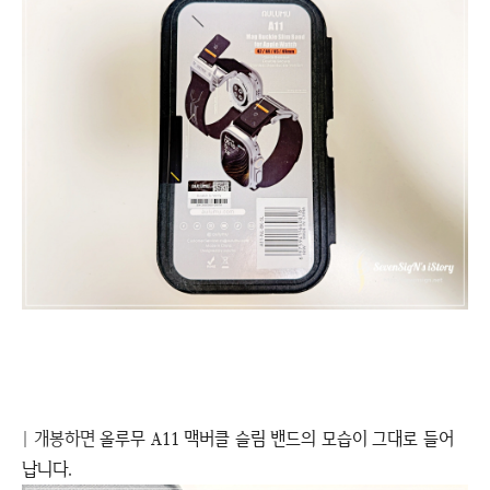
| 개봉하면
올루무 A11 맥버클 슬림 밴드의 모습이 그대로 들어
납니다.