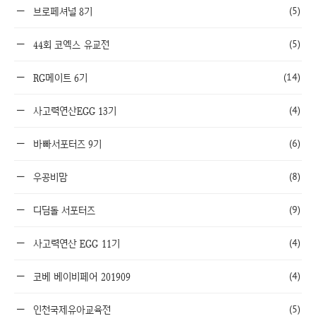
(5)
브로페셔널 8기
(5)
44회 코엑스 유교전
(14)
RG메이트 6기
(4)
사고력연산EGG 13기
(6)
바빠서포터즈 9기
(8)
우공비맘
(9)
디딤돌 서포터즈
(4)
사고력연산 EGG 11기
(4)
코베 베이비페어 201909
(5)
인천국제유아교육전