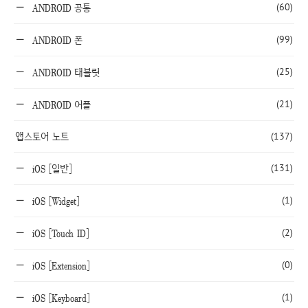
(60)
ANDROID 공통
(99)
ANDROID 폰
(25)
ANDROID 태블릿
(21)
ANDROID 어플
앱스토어 노트
(137)
(131)
iOS [일반]
(1)
iOS [Widget]
(2)
iOS [Touch ID]
(0)
iOS [Extension]
(1)
iOS [Keyboard]