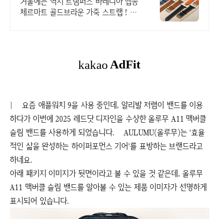
방수내피가죽 사용
겨울에는 역시 트램퍼스 바레니아 앱송
체르마트 골드브라운 가죽 스트랩 ! 온
힘을 다해 매일을 살아내는 당신에게
작고 어여쁜 의미가 되길
| 요즘 애플워치 9을 사용 중인데, 알리발 저렴이 밴드를 이용
하다가 이번에 2025 레드닷 디자인을 수상한 올루무 A11 맥버클
슬림 밴드를 사용하게 되었습니다. AULUMU(올루무)는 '효율
적인 삶을 완성하는 하이퍼포먼스 기어'를 표방하는 브랜드라고
하네요.
아래 패키지 이미지가 뒷면이라고 볼 수 있을 것 같은데, 올루무
A11 맥버클 슬림 밴드를 알아볼 수 있는 제품 이미자가 선명하게
표시되어 있습니다.