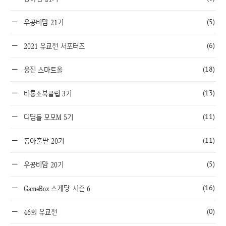
(5)
우공비맘 21기
(6)
2021 유교전 서포터즈
(18)
웅진 스마트올
(13)
비룡소북클럽 3기
(11)
디딤돌 모모M 5기
(11)
동아출판 20기
(5)
우공비맘 20기
(16)
GameBox 스게당 시즌 6
(0)
46회 유교전