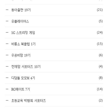
(21)
동아출판 19기
(5)
유플레이어스
(24)
5G 스트리밍 게임
(15)
비룡소 북클럽 1기
(6)
우공비맘 19기
(4)
천재맘 서포터즈 10기
(8)
디딤돌 모모M 4기
(14)
RG메이트 7기
(2)
초등교육 박람회 서포터즈