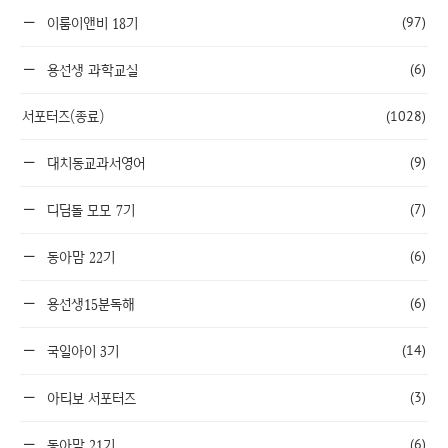
(97)
이룸이앤비 18기
(6)
용선생 과학교실
서포터즈(종료)
(1028)
(9)
대치동교과서영어
(7)
디딤돌 모모 7기
(6)
동아맘 22기
(6)
용선생15분독해
(14)
국일아이 3기
(3)
아티보 서포터즈
(6)
동아맘 21기