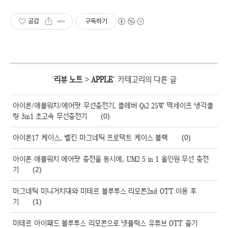
공감
구독하기
'
리뷰 노트
>
APPLE
' 카테고리의 다른 글
아이폰/애플워치/에어팟 무선충전기, 클레버 Qi2 25W 맥세이프 냉각쿨
링 3in1 초고속 무선충전기
(0)
아이폰17 케이스, 벨킨 마그네틱 프로텍트 케이스 블랙
(0)
아이폰 애플워치 에어팟 충전을 동시에, UM2 5 in 1 올인원 무선 충전
기
(2)
마그네틱 미니거치대와 미테르 블루투스 리모콘2nd OTT 이용 후
기
(1)
미테르 아이패드 블루투스 리모콘으로 넷플릭스 유튜브 OTT 즐기