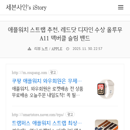
세븐사인's iStory
애플워치 스트랩 추천, 레드닷 디자인 수상 올루무
A11 맥버클 슬림 밴드
리뷰 노트 / APPLE
2025. 11. 30. 22:57
http://m.coupang.com
광고
쿠팡 애플워치 와우회원은 무제한
무료 배송
애플워치, 와우회원은 로켓배송 전 상품
무료배송 오늘주문 내일도착! 꼭 필요
한 제품은 쿠팡에서 더 저렴하게, 로켓
배송으로 더 빠르게!
http://smartstore.naver.com/trps/
광고
트램퍼스 애플워치 스트랩 최상급