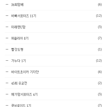
(6)
36회맘베
(12)
바빠서포터즈 11기
(3)
미래엔U맘
(7)
퍼즐리아 8기
(1)
빨강도형
(12)
가누다 1기
(6)
바이트초이카 기자단
(2)
45회 유교전
(3)
메가맘서포터즈 4기
(7)
큐브로이드 1기