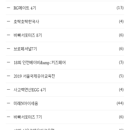
(13)
RG메이트 4기
(4)
호락호락한국사
(6)
바빠서포터즈 8기
(6)
브로페셔널7기
(3)
18회 인천베이비&amp;키즈페어
(5)
2019 서울국제유아교육전
(4)
사고력연산EGG 4기
(44)
미래N아이세움
(6)
바빠서포터즈 7기