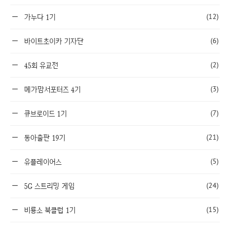
(12)
가누다 1기
(6)
바이트초이카 기자단
(2)
45회 유교전
(3)
메가맘서포터즈 4기
(7)
큐브로이드 1기
(21)
동아출판 19기
(5)
유플레이어스
(24)
5G 스트리밍 게임
(15)
비룡소 북클럽 1기