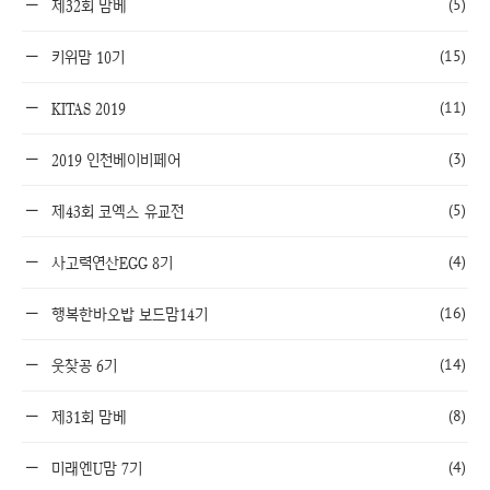
(5)
제32회 맘베
(15)
키위맘 10기
(11)
KITAS 2019
(3)
2019 인천베이비페어
(5)
제43회 코엑스 유교전
(4)
사고력연산EGG 8기
(16)
행복한바오밥 보드맘14기
(14)
웃찾공 6기
(8)
제31회 맘베
(4)
미래엔U맘 7기