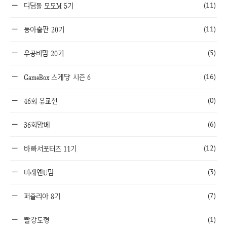
(11)
디딤돌 모모M 5기
(11)
동아출판 20기
(5)
우공비맘 20기
(16)
GameBox 스게당 시즌 6
(0)
46회 유교전
(6)
36회맘베
(12)
바빠서포터즈 11기
(3)
미래엔U맘
(7)
퍼즐리아 8기
(1)
빨강도형