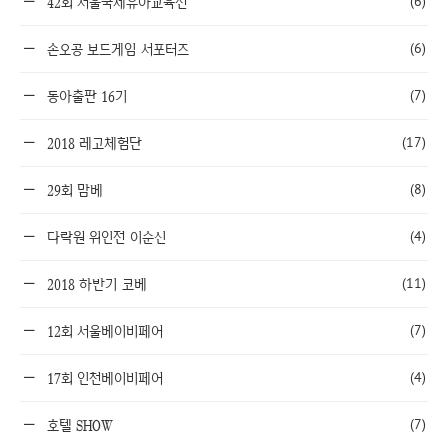
(6)
42회 서울국제유아교육전
(6)
손오공 보드게임 서포터즈
(7)
동아출판 16기
(17)
2018 레고체험단
(8)
29회 맘베
(4)
다락원 위인전 이순신
(11)
2018 하반기 코베
(7)
12회 서울베이비페어
(4)
17회 인천베이비페어
(7)
호텔 SHOW