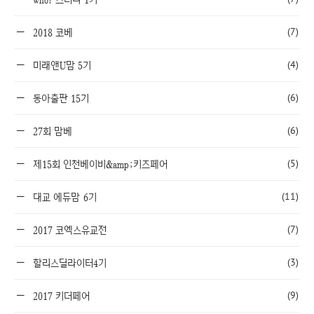
(7)
2018 코베
(4)
미래앤U맘 5기
(6)
동아출판 15기
(6)
27회 맘베
(5)
제15회 인천베이비&amp;키즈페어
(11)
대교 에듀맘 6기
(7)
2017 코엑스유교전
(3)
할리스딜라이터4기
(9)
2017 키더페어