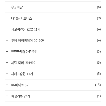
(8)
우공비맘
(9)
디딤돌 서포터즈
(4)
사고력연산 EGG 11기
(4)
코베 베이비페어 201909
(5)
인천국제유아교육전
(3)
세텍 미베 201909
(3)
시매쓰출판 11기
(13)
RG메이트 5기
(4)
파블리뷰 27기