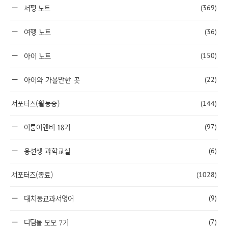
(369)
서평 노트
(36)
여행 노트
(150)
아이 노트
(22)
아이와 가볼만한 곳
서포터즈(활동중)
(144)
(97)
이룸이앤비 18기
(6)
용선생 과학교실
서포터즈(종료)
(1028)
(9)
대치동교과서영어
(7)
디딤돌 모모 7기