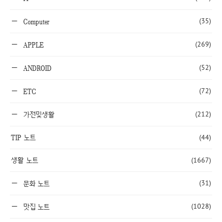
(35)
Computer
(269)
APPLE
(52)
ANDROID
(72)
ETC
(212)
가전및생활
TIP 노트
(44)
생활 노트
(1667)
(31)
문화 노트
(1028)
맛집 노트