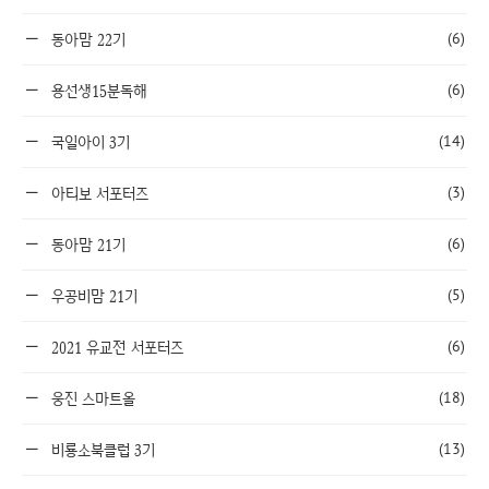
(6)
동아맘 22기
(6)
용선생15분독해
(14)
국일아이 3기
(3)
아티보 서포터즈
(6)
동아맘 21기
(5)
우공비맘 21기
(6)
2021 유교전 서포터즈
(18)
웅진 스마트올
(13)
비룡소북클럽 3기