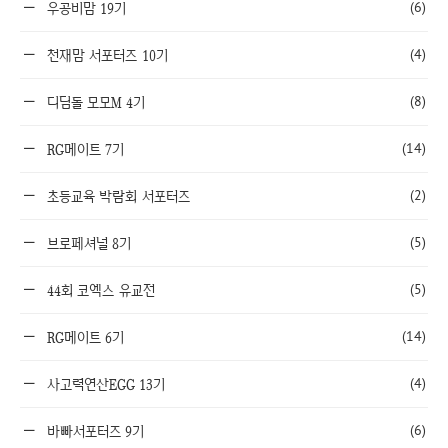
(6)
우공비맘 19기
(4)
천재맘 서포터즈 10기
(8)
디딤돌 모모M 4기
(14)
RG메이트 7기
(2)
초등교육 박람회 서포터즈
(5)
브로페셔널 8기
(5)
44회 코엑스 유교전
(14)
RG메이트 6기
(4)
사고력연산EGG 13기
(6)
바빠서포터즈 9기