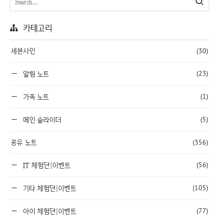
카테고리
세븐사인
(30)
(23)
알림 노트
(1)
가족 노트
(5)
메인 슬라이더
공유 노트
(356)
(56)
IT 체험단|이벤트
(105)
기타 체험단|이벤트
(77)
아이 체험단|이벤트