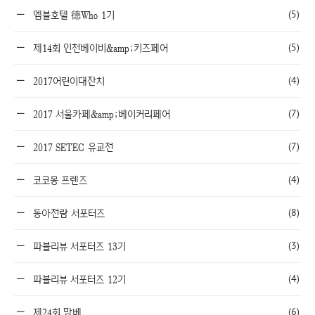
(5)
엠블호텔 德Who 1기
(5)
제14회 인천베이비&amp;키즈페어
(4)
2017어린이대잔치
(7)
2017 서울카페&amp;베이커리페어
(7)
2017 SETEC 유교전
(4)
코코몽 프렌즈
(8)
동아전람 서포터즈
(3)
파블리뷰 서포터즈 13기
(4)
파블리뷰 서포터즈 12기
(6)
제24회 맘베