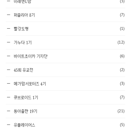
(3)
미래엔U맘
(7)
퍼즐리아 8기
(1)
빨강도형
(12)
가누다 1기
(6)
바이트초이카 기자단
(2)
45회 유교전
(3)
메가맘서포터즈 4기
(7)
큐브로이드 1기
(21)
동아출판 19기
(5)
유플레이어스