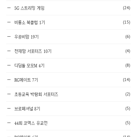
(24)
5G 스트리밍 게임
(15)
비룡소 북클럽 1기
(6)
우공비맘 19기
(4)
천재맘 서포터즈 10기
(8)
디딤돌 모모M 4기
(14)
RG메이트 7기
(2)
초등교육 박람회 서포터즈
(5)
브로페셔널 8기
(5)
44회 코엑스 유교전