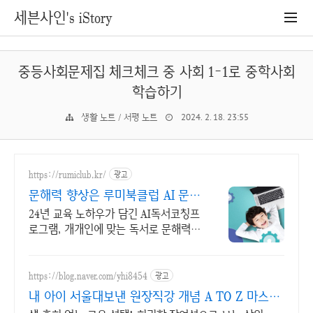
세븐사인's iStory
중등사회문제집 체크체크 중 사회 1-1로 중학사회
학습하기
생활 노트 / 서평 노트
2024. 2. 18. 23:55
https://rumiclub.kr/
광고
문해력 향상은 루미북클럽 AI 문해
력 향상 프로그램
24년 교육 노하우가 담긴 AI독서코칭프
로그램, 개개인에 맞는 독서로 문해력
UP 무작정 책 읽는 프로그램이 아닌, 진
정한 책읽기 프로그램인 루미북클럽!
https://blog.naver.com/yhi8454
광고
내 아이 서울대보낸 원장직강 개념 A TO Z 마스터