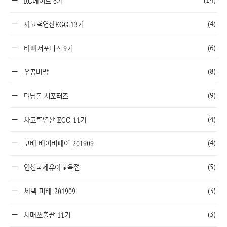
(14)
RG메이트 6기
(4)
사고력연산EGG 13기
(6)
바빠서포터즈 9기
(8)
우공비맘
(9)
디딤돌 서포터즈
(4)
사고력연산 EGG 11기
(4)
코베 베이비페어 201909
(5)
인천국제유아교육전
(3)
세텍 미베 201909
(3)
시매쓰출판 11기