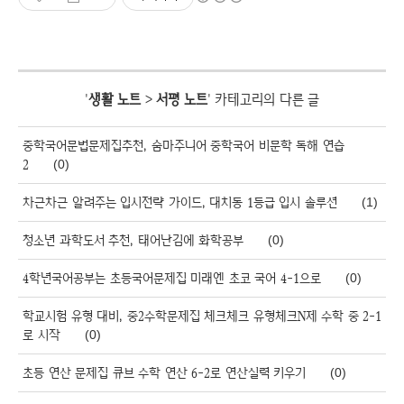
'
생활 노트
>
서평 노트
' 카테고리의 다른 글
중학국어문법문제집추천, 숨마주니어 중학국어 비문학 독해 연습
2
(0)
차근차근 알려주는 입시전략 가이드, 대치동 1등급 입시 솔루션
(1)
청소년 과학도서 추천, 태어난김에 화학공부
(0)
4학년국어공부는 초등국어문제집 미래엔 초코 국어 4-1으로
(0)
학교시험 유형 대비, 중2수학문제집 체크체크 유형체크N제 수학 중 2-1
로 시작
(0)
초등 연산 문제집 큐브 수학 연산 6-2로 연산실력 키우기
(0)