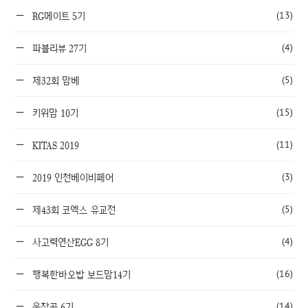
(13)
RG메이트 5기
(4)
파블리뷰 27기
(5)
제32회 맘베
(15)
키위맘 10기
(11)
KITAS 2019
(3)
2019 인천베이비페어
(5)
제43회 코엑스 유교전
(4)
사고력연산EGG 8기
(16)
행복한바오밥 보드맘14기
(14)
웃찾공 6기