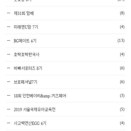
(8)
제31회 맘베
(4)
미래엔U맘 7기
(13)
RG메이트 4기
(4)
호락호락한국사
(6)
바빠서포터즈 8기
(6)
브로페셔널7기
(3)
18회 인천베이비&amp;키즈페어
(5)
2019 서울국제유아교육전
(4)
사고력연산EGG 4기