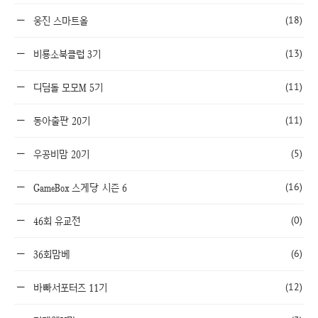
(18)
웅진 스마트올
(13)
비룡소북클럽 3기
(11)
디딤돌 모모M 5기
(11)
동아출판 20기
(5)
우공비맘 20기
(16)
GameBox 스게당 시즌 6
(0)
46회 유교전
(6)
36회맘베
(12)
바빠서포터즈 11기