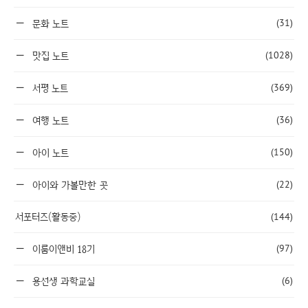
(31)
문화 노트
(1028)
맛집 노트
(369)
서평 노트
(36)
여행 노트
(150)
아이 노트
(22)
아이와 가볼만한 곳
서포터즈(활동중)
(144)
(97)
이룸이앤비 18기
(6)
용선생 과학교실