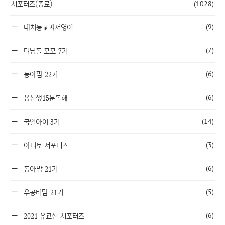
서포터즈(종료)
(1028)
(9)
대치동교과서영어
(7)
디딤돌 모모 7기
(6)
동아맘 22기
(6)
용선생15분독해
(14)
국일아이 3기
(3)
아티보 서포터즈
(6)
동아맘 21기
(5)
우공비맘 21기
(6)
2021 유교전 서포터즈